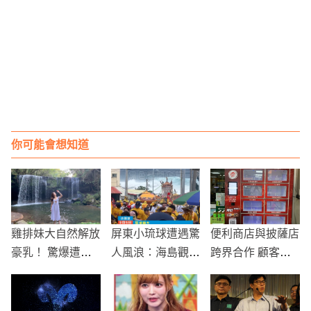
你可能會想知道
雞排妹大自然解放
屏東小琉球遭遇驚
便利商店與披薩店
豪乳！ 驚爆遭演
人風浪：海島觀光
跨界合作 顧客可
藝圈「欺騙內幕」
活動受阻，居民與
於便利商店內享受
遊客應對措施
新鮮披薩