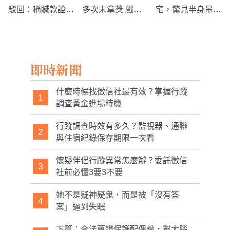
駁回：稱贓款證據
多次未拿獎 戲裡
宅，驚見半身吊
不足，被指“亂”搶
戲外神巧合
屍！
訴求
即時新聞
什麼時候找徵信社最有效？掌握行蹤
1
調查黃金進場時機
行蹤調查時效有多久？監視器、通聯
2
與住宿紀錄保存期限一次看
懷疑伴侶行蹤異常怎麼辦？委託徵信
3
社前必懂3要3不要
她不是疑神疑鬼，而是被「沒有答
4
案」逼到失眠
下篇：合法蒐證保護配偶權，幫大腦