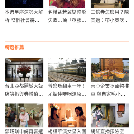
本週星座運勢大解
名模益若翼疑整形
三倍券怎麼用？陳
析 整個社會將忙
失敗…頂「塑膠
其邁：帶小英吃丹
到生病！？
臉」上節目 粉絲
丹漢堡
全崩潰了
精選推薦
台北亞都麗緻大飯
普悠瑪翻車一年！
善心企業捐寵物推
店讓振興券增值1
尤振仲哽咽還原經
車 與自家毛小孩
50%，要搶振興券
過 控台鐵惡意欺
同遊水道博物館
三倍的龐大商機
騙
郭瑤琪申請再審遭
楊謹華演女星入圍
網紅直播探險空