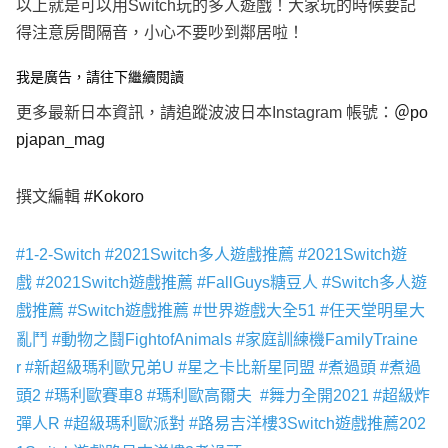
以上就是可以用Switch玩的多人遊戲！大家玩的時候要記
得注意房間隔音，小心不要吵到鄰居啦！
我是廣告，請往下繼續閱讀
更多最新日本資訊，請追蹤波波日本Instagram 帳號：
＠po
pjapan_mag
撰文編輯
#Kokoro
#1-2-Switch
#2021Switch多人遊戲推薦
#2021Switch遊
戲
#2021Switch遊戲推薦
#Fall
Guys糖豆人
#Switch多人遊
戲推薦
#Switch遊戲推薦
#世界遊戲大全51
#任天堂明星大
亂鬥
#動物之鬪FightofAnimals
#家庭訓練機FamilyTraine
r
#新
超級瑪利歐兄弟U
#星之卡比新星同盟
#煮過頭
#煮過
頭2
#瑪利歐賽車8
#瑪利歐高爾夫
#舞力全開2021
#超級炸
彈人R
#超級瑪利歐派對
#路易吉洋樓3
Switch遊戲推薦
202