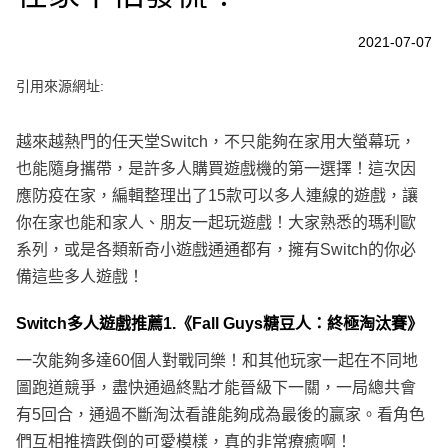
e
v
i
2021-07-07
o
u
s
引用來源網址:
越來越熱門的任天堂Switch，不只能夠在家用大螢幕玩，
也能隨身攜帶，是許多人購買遊戲機的第一選擇！這次因
應防疫在家，編輯整理出了15款可以多人連線的遊戲，讓
你在家也能和家人、朋友一起玩遊戲！大家熟悉的瑪利歐
系列，或是各類新奇小遊戲通通都有，擁有Switch的你必
備這些多人遊戲！
Switch多人遊戲推薦1.《Fall Guys糖豆人：終極淘汰賽》
一次能夠多達60個人對戰同樂！和其他玩家一起在不同地
圖跑道競爭，盡快通過終點才能晉級下一關，一局總共會
有5回合，通過不斷淘汰看誰能夠成為最後的贏家。看角色
們互相推擠跌倒的可愛模樣，真的非常療癒啊！