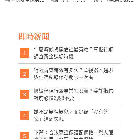
商機
最貼切
展示方式大調整，
網友哀嚎：越改越
糟，讓我不敢更新
即時新聞
什麼時候找徵信社最有效？掌握行蹤
1
調查黃金進場時機
行蹤調查時效有多久？監視器、通聯
2
與住宿紀錄保存期限一次看
懷疑伴侶行蹤異常怎麼辦？委託徵信
3
社前必懂3要3不要
她不是疑神疑鬼，而是被「沒有答
4
案」逼到失眠
下篇：合法蒐證保護配偶權，幫大腦
5