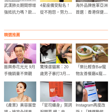
武漢肺炎期間想增
4星座備受點名！
海外品牌進軍亞洲
強抵抗力嗎？飲食
從不抱怨，努力就
首選：香港保健品
全部都要靠它了！
好，結果隨緣
代工的地理優勢
精選推薦
振興券花光光 9月
驚悚虐貓案：20
「樂比輕食Bar寵
手機銷量不樂觀
歲男子暴打3月大
物友善餐廳&寵物
貓咪致死，網友憤
美容」推時蔬風狗
怒肉搜公審
狗餐
《產業》美容展登
「官司纏身」賀詞
Instagram再度改
場，搶攻全球美妝
祝開幕 網：史上
版！「精選動態」