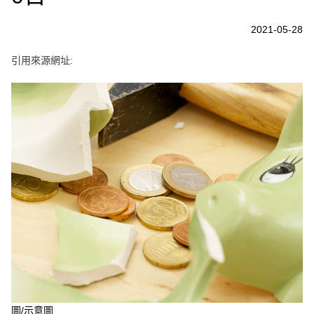
e
v
i
2021-05-28
o
u
s
引用來源網址:
圖/示意圖