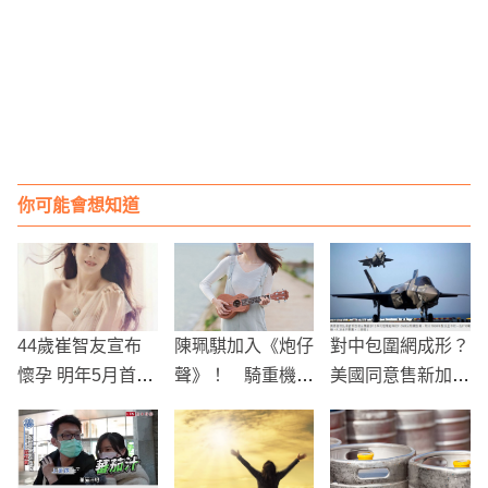
你可能會想知道
44歲崔智友宣布
陳珮騏加入《炮仔
對中包圍網成形？
懷孕 明年5月首當
聲》！ 騎重機出
美國同意售新加坡
媽 粉絲紛紛獻上
場網嗨翻：終於等
12架F-35B
祝福！
到了