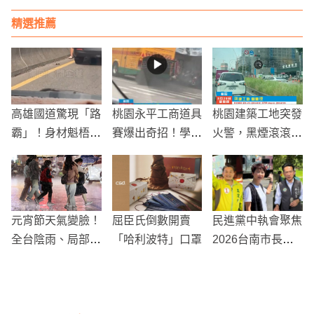
精選推薦
高雄國道驚現「路
桃園永平工商道具
桃園建築工地突發
霸」！身材魁梧男
賽爆出奇招！學生
火警，黑煙滾滾引
子擅闖車道質問後
創意競賽引發熱烈
發居民擔憂
方駕駛引發混亂
反響
元宵節天氣變臉！
屈臣氏倒數開賣
民進黨中執會聚焦
全台陰雨、局部大
「哈利波特」口罩
2026台南市長選
雨來襲，中部以北
戰 陳亭妃自稱賴
高山有降雪機率
系引發關注