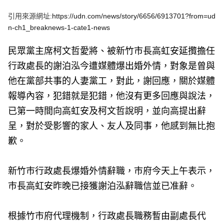
e
v
引用來源網址:
https://udn.com/news/story/6656/6913701?from=ud
i
o
n-ch1_breaknews-1-cate1-news
u
s
民眾黨主席柯文哲愛將、被新竹市長高虹安延攬擔任
行政處長的謝泊泓今遭媒體爆出婚外情，對象是曾與
他在黨部共事的人妻黨工，對此，謝回應，關於媒體
報導內容，犯錯就是犯錯，他沒有更多回應與說法，
已第一時間向高虹安及柯文哲說明，並向高提出辭
呈，對於受影響的家人、友人及同事，他感到無比抱
歉。
新竹巿行政處長爆婚外情辭職，巿府今天上午表示，
巿長高虹安昨晚已接獲謝泊泓辭職信並已准辭。
根據竹市府代理機制，行政處長職務暫由副處長代