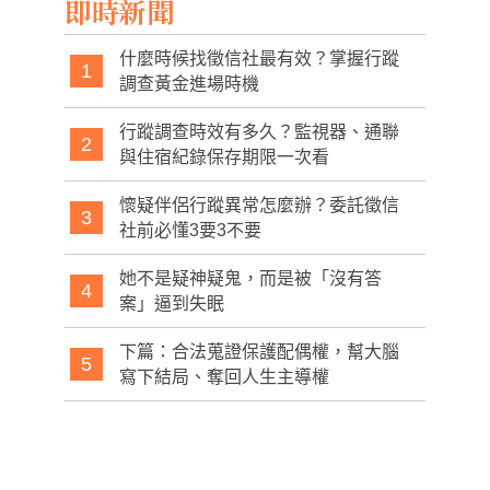
即時新聞
什麼時候找徵信社最有效？掌握行蹤
1
調查黃金進場時機
行蹤調查時效有多久？監視器、通聯
2
與住宿紀錄保存期限一次看
懷疑伴侶行蹤異常怎麼辦？委託徵信
3
社前必懂3要3不要
她不是疑神疑鬼，而是被「沒有答
4
案」逼到失眠
下篇：合法蒐證保護配偶權，幫大腦
5
寫下結局、奪回人生主導權