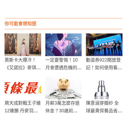
你可能會想知道
奧斯卡大爆冷！
一定要警惕！10
動滋券922開放登
《艾諾拉》麥琪麥
月會遭遇危機的星
記！如何使用看這
迪遜奪影后，擊敗
座
邊
黛咪摩兒
周天成對戰王子維
月薪3萬怎麼存退
陳意涵穿婚紗 全
12連勝 丹麥羽球
休金？30歲前做
球最貴保養品省省
公開賽晉16強
這件事，帳戶多1,
用
000萬