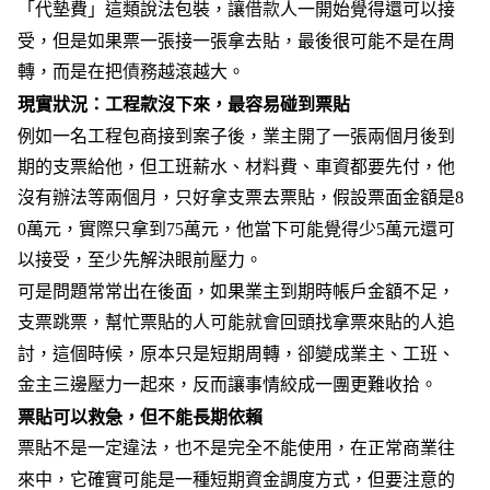
「代墊費」這類說法包裝，讓
借款
人一開始覺得還可以接
受，但是如果票一張接一張拿去貼，最後很可能不是在周
轉，而是在把
債務
越滾越大。
現實狀況：工程款沒下來，最容易碰到票貼
例如一名工程包商接到案子後，業主開了一張兩個月後到
期的支票給他，但工班薪水、材料費、車資都要先付，他
沒有辦法等兩個月，只好拿支票去票貼，假設票面金額是8
0萬元，實際只拿到75萬元，他當下可能覺得少5萬元還可
以接受，至少先解決眼前壓力。
可是問題常常出在後面，如果業主到期時帳戶金額不足，
支票跳票，幫忙票貼的人可能就會回頭找拿票來貼的人追
討，這個時候，原本只是短期周轉，卻變成業主、工班、
金主三邊壓力一起來，反而讓事情絞成一團更難收拾。
票貼可以救急，但不能長期依賴
票貼不是一定違法，也不是完全不能使用，在正常商業往
來中，它確實可能是一種短期資金調度方式，但要注意的