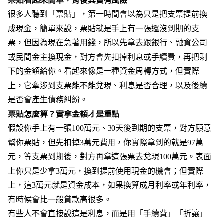
票貼看起來簡單，背後其實有風險
e
v
很多人聽到「
票貼
」，第一時間會以為只是把支票提前換
i
o
成現金，簡單來說，票貼就是手上有一張還沒到期的支
u
s
票，但因為現在急著用錢，所以先拿去跟銀行、融資公司
或民間金主換現金，對方會先扣掉利息或手續費，再把剩
下的金額給你。看起來像是一種資金周轉方式，但實際
上，它牽涉到支票能不能兌現、利息是否合理，以及後續
是否會產生債務糾紛。
票貼怎麼算？實拿金額才是重點
假設你手上有一張100萬元、30天後到期的支票，對方願意
幫你票貼，但先扣掉3萬元費用，你實際拿到的就是97萬
元，等支票到期後，對方再拿這張票去兌現100萬元。表面
上你只是少拿3萬元，換到提前使用現金的機會；但實際
上，這3萬元就是資金成本，如果換算成月利率或年利率，
有時候會比一般貸款高很多。
有些人不會直接說這是利息，而是用「手續費」「折讓」