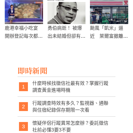
翻網友
0元笑談菜籃族
鹿港幸福小吃宴
勇伯病逝！ 被爆
颱風「凱米」逼
開辦登記每次都秒
出未結婚但卻有兒
近 萊爾富撤離三
殺!
子？
重美堤店 7-ELEV
EN增備貨應對搶
購潮
即時新聞
什麼時候找徵信社最有效？掌握行蹤
1
調查黃金進場時機
行蹤調查時效有多久？監視器、通聯
2
與住宿紀錄保存期限一次看
懷疑伴侶行蹤異常怎麼辦？委託徵信
3
社前必懂3要3不要