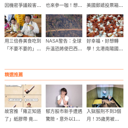
因機密爭議殺害技
也來參一咖！想買
美國郵遞投票箱遭
術長，法院將開羈
振興券紙本券 王
縱火 數百張選票
押庭！
道銀行提供額外加
付之一炬
碼回饋
用三倍券美食吃到
NASA警告：全球
好幸福，好想轉
「不要不要的」
升溫恐將使巴西及
學！北港南陽國小
米可白拍片宣傳台
多地成為「不適合
營養午餐端出龍蝦
南
人類居住區」
大餐
精選推薦
故宮推「雍正知道
郁方股市新手遭遇
入獄服刑不到3個
了」紙膠帶 竟附
驚險，意外以1股
月！35歲男被蟲
這「超神功用」笑
買入台積電，賠7
子「活活啃死」