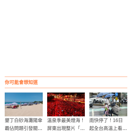
你可能會想知道
墾丁白砂海灘陽傘
溫泉季最美燈海！
雨快停了！16日
霸佔問題引發關
屏東出現整片「日
起全台高溫上看3