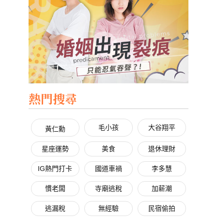
熱門搜尋
毛小孩
大谷翔平
黃仁勳
星座運勢
美食
退休理財
IG熱門打卡
國道車禍
李多慧
慣老闆
寺廟逃稅
加薪潮
逃漏稅
無經驗
民宿偷拍