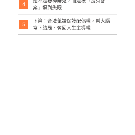
她不是疑神疑鬼，而是被「沒有答
4
案」逼到失眠
下篇：合法蒐證保護配偶權，幫大腦
5
寫下結局、奪回人生主導權