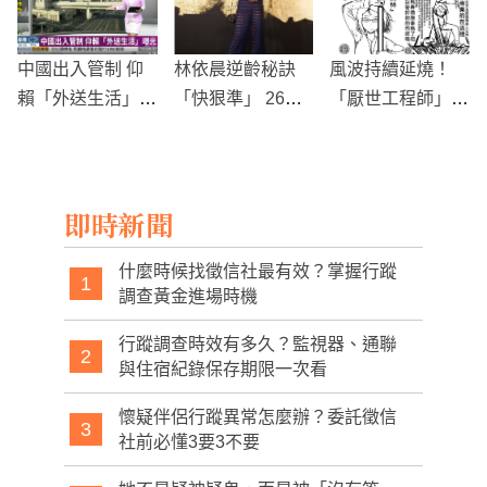
中國出入管制 仰
林依晨逆齡秘訣
風波持續延燒！
賴「外送生活」曝
「快狠準」 26歲
「厭世工程師」遭
光
起用香奈兒保養能
爆性騷擾未成年少
凍齡
女
即時新聞
什麼時候找徵信社最有效？掌握行蹤
1
調查黃金進場時機
行蹤調查時效有多久？監視器、通聯
2
與住宿紀錄保存期限一次看
懷疑伴侶行蹤異常怎麼辦？委託徵信
3
社前必懂3要3不要