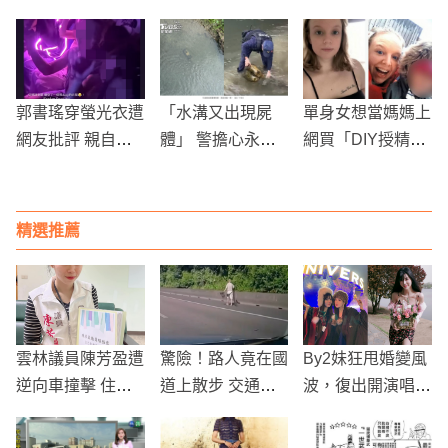
注，管理處重申規
系楓紅」引網讚
0度 一週轉晴迎
範並警告業者
嘆！
回暖天氣
郭書瑤穿螢光衣遭
「水溝又出現屍
單身女想當媽媽上
網友批評 親自縫
體」 警擔心永和
網買「DIY授精
製手作服飾現身道
案再發生 結果卻
盒」，成功產下一
歉：真心抱歉
大笑
女！
精選推薦
雲林議員陳芳盈遭
驚險！路人竟在國
By2妹狂甩婚變風
逆向車撞擊 住院
道上散步 交通安
波，復出開演唱會
治療
全堪憂
崩潰大哭，嚇壞眾
人！