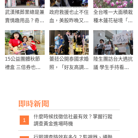
武漢殯葬業總是兼
政府救援也止不住
全台唯一大面積栽
賣情趣用品？奇特
血，美股昨晚又大
種木蓮花祕境「楓
店面內幕曝光
血崩！創30年來
樹湖」正值最佳觀
最大跌幅
賞期
15公益團體秋節
蕾菈公開泰國求婚
陸生團訪台大遇抗
禮盒 三倍券也能
照，「好友高調搶
議 學生手持看板
買
風采」慘遭網友批
高喊「這裡不是中
評，怒嗆：主角都
國台北」
不在意了！
即時新聞
什麼時候找徵信社最有效？掌握行蹤
1
調查黃金進場時機
行蹤調查時效有多久？監視器、通聯