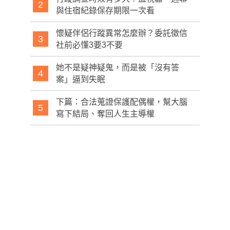
2
與住宿紀錄保存期限一次看
懷疑伴侶行蹤異常怎麼辦？委託徵信
3
社前必懂3要3不要
她不是疑神疑鬼，而是被「沒有答
4
案」逼到失眠
下篇：合法蒐證保護配偶權，幫大腦
5
寫下結局、奪回人生主導權