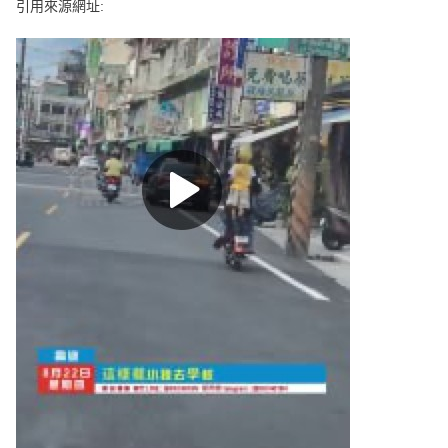
e
引用來源網址:
v
i
o
u
s