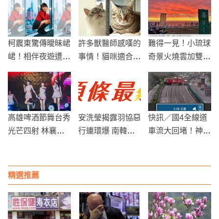
柯震東驚傳曖昧峮
許多獸醫師感嘆的
難得一見！小琉球
峮！相伴夜遊遭跟
事情！貓咪適合吃
奇景火燒雲加雙彩
拍，經紀人回應：
甚麼？竟然沒幾個
虹20年來罕見
謝謝關心
人知道！
高雄啤酒節舞台秀
安洗瑩揭露羽協惡
快訊／國4全線道
光芒四射 林襄、
行連環爆 南韓議
車流大回堵！神岡
李芷霖現場秀感情
員：多次免費拍廣
段西向連結車撞一
觀
告
團
精選推薦