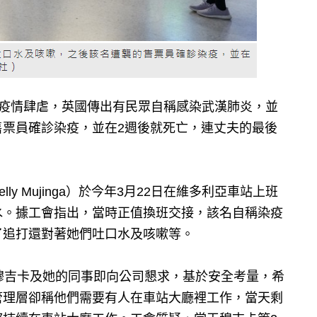
9）疫情肆虐，英國傳出有民眾自稱感染武漢肺炎，並
售票員確診染疫，並在2週後就死亡，連丈夫的最後
y Mujinga）於今年3月22日在維多利亞車站上班
水。據工會指出，當時正值換班交接，該名自稱染疫
了追打還對著她們吐口水及咳嗽等。
穆吉卡及她的同事即向公司懇求，基於安全考量，希
管理層卻稱他們需要有人在車站大廳裡工作，當天剩