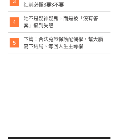
3
社前必懂3要3不要
她不是疑神疑鬼，而是被「沒有答
4
案」逼到失眠
下篇：合法蒐證保護配偶權，幫大腦
5
寫下結局、奪回人生主導權