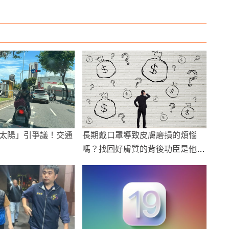
太陽」引爭議！交通
長期戴口罩導致皮膚磨損的煩惱
嗎？找回好膚質的背後功臣是他們
這個保養品OEM