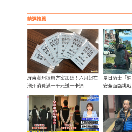
精選推薦
屏東潮州振興方案加碼！六月起在
夏日騎士「躲
潮州消費滿一千元送一卡通
安全面臨挑戰