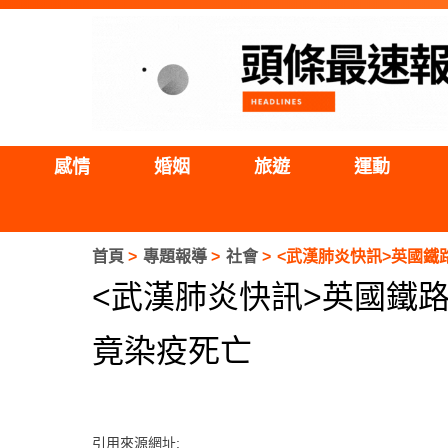
感情
婚姻
旅遊
運動
首頁
專題報導
社會
<武漢肺炎快訊>英國鐵
<武漢肺炎快訊>英國鐵
竟染疫死亡
引用來源網址: