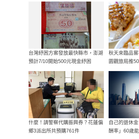
台灣紓困方案發放最快縣市，澎湖
秋天來臨品嘗
預計7/10開始500元現金紓困
園觀旅局推5
什麼！請警察代購振興券？花蓮偏
自己的退休金
鄉3派出所共預購761件
酬率」60歲