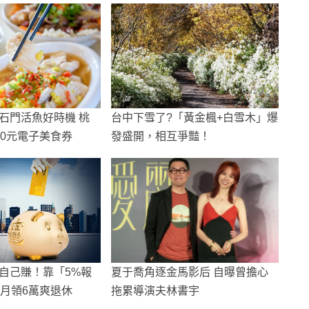
石門活魚好時機 桃
台中下雪了?「黃金楓+白雪木」爆
00元電子美食券
發盛開，相互爭豔！
自己賺！靠「5%報
夏于喬角逐金馬影后 自曝曾擔心
能月領6萬爽退休
拖累導演夫林書宇