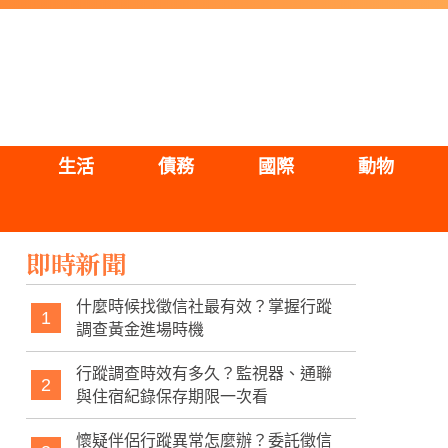
生活
債務
國際
動物
即時新聞
什麼時候找徵信社最有效？掌握行蹤
1
調查黃金進場時機
行蹤調查時效有多久？監視器、通聯
2
與住宿紀錄保存期限一次看
懷疑伴侶行蹤異常怎麼辦？委託徵信