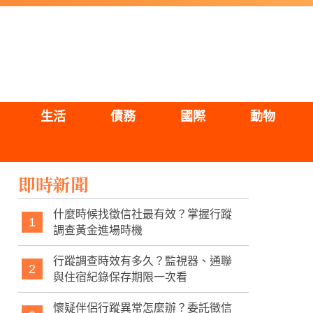
生活
債務
國際
動物
即時新聞
什麼時候找徵信社最有效？掌握行蹤
1
調查黃金進場時機
行蹤調查時效有多久？監視器、通聯
2
與住宿紀錄保存期限一次看
懷疑伴侶行蹤異常怎麼辦？委託徵信