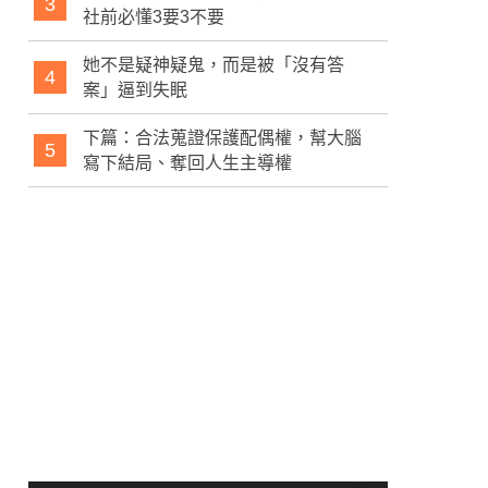
3
社前必懂3要3不要
她不是疑神疑鬼，而是被「沒有答
4
案」逼到失眠
下篇：合法蒐證保護配偶權，幫大腦
5
寫下結局、奪回人生主導權