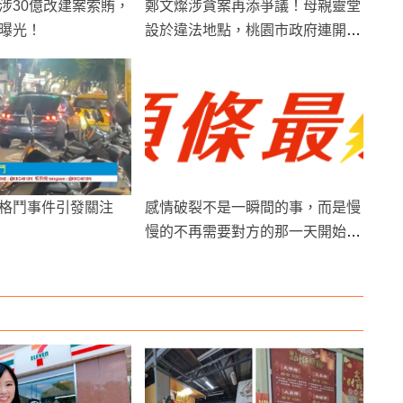
涉30億改建案索賄，
鄭文燦涉貪案再添爭議！母親靈堂
曝光！
設於違法地點，桃園市政府連開罰
27萬元
格鬥事件引發關注
感情破裂不是一瞬間的事，而是慢
慢的不再需要對方的那一天開始
嗎?