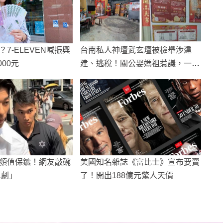
7-ELEVEN喊振興
台南私人神壇武玄壇被檢舉涉違
000元
建、逃稅！關公娶媽祖惹議，一發
不可收拾
顏值保鑣！網友敲碗
美國知名雜誌《富比士》宣布要賣
L劇」
了！開出188億元驚人天價