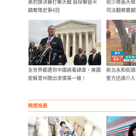
黑豹旗決賽打擊大戰 穀保擊退平
前少將張大偉
鎮奪隊史第4冠
司法翻案震撼
全世界都遭到中國病毒肆虐，美國
新北永和街頭
密蘇里州開出求償第一槍！
警方迅速介入
精選推薦