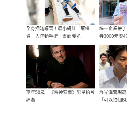
全身插滿導管！最小網紅「蔡桃
統一企業拚了？
貴」入院動手術！畫面曝光
券3000元變4
享年58歲！《雷神索爾》男星拍片
許光漢驚現高
猝逝
「可以拍個B