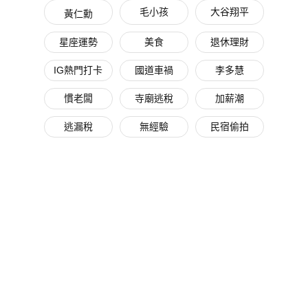
毛小孩
大谷翔平
黃仁勳
星座運勢
美食
退休理財
IG熱門打卡
國道車禍
李多慧
慣老闆
寺廟逃稅
加薪潮
逃漏稅
無經驗
民宿偷拍