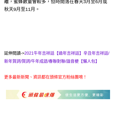
離，蜜蜂數量會較多，但時間落在春天3月至6月或
秋天9月至11月。
延伸閱讀->
2021牛年吉祥話【過年吉祥話】辛丑年吉祥話/
新年賀詞/賀詞/牛年成語/春聯對聯/諧音梗【懶人包】
更多最新新聞、資訊都在頭條官方粉絲團唷！