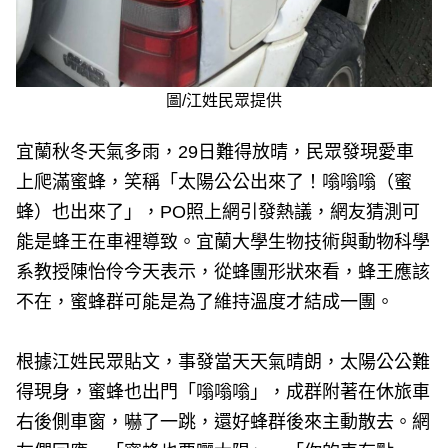
圖/江姓民眾提供
宜蘭秋冬天氣多雨，29日難得放晴，民眾發現愛車
上爬滿蜜蜂，笑稱「太陽公公出來了！嗡嗡嗡（蜜
蜂）也出來了」，PO照上網引發熱議，網友猜測可
能是蜂王在車裡導致。宜蘭大學生物技術與動物科學
系教授陳怡伶今天表示，從蜂團形狀來看，蜂王應該
不在，蜜蜂群可能是為了維持溫度才結成一團。
根據江姓民眾貼文，事發當天天氣晴朗，太陽公公難
得現身，蜜蜂也出門「嗡嗡嗡」，成群附著在休旅車
右後側車窗，嚇了一跳，還好蜂群後來主動散去。網