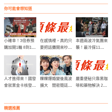
你可能會想知道
小確幸！3倍券預
在感情裡，真的只
本週兩波冷氣團來
購加開1輪 8到12
要把話攤開來吵，
襲！最冷探11
日可繼續到4大超
就能換到你想要的
度，北部山區恐降
商購買
答案嗎？
雪
人才進得來！國發
粿粿爆婚變後風波
嚴重便秘只靠黑咖
會就業金卡核發突
擴大 閨密簡廷芮
啡和藥物解決 21
破400張
遭網友灌爆留言暫
歲正妹上廁所一用
時神隱
力「內臟掉出來」
精選推薦