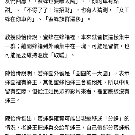
友們回應，「蜜蜂也要曬太陽」、「你的車有點
甜」、「不得了了！這招財」，也有人猜測，「女王
蜂在你車內」、「蜜蜂族群遷移」。
教授陳怡伶說，蜜蜂在蜂箱裡，本來就習慣這樣集中
一群；離開蜂箱到外頭集中在一塊，可能是習慣，也
可能是要維持溫度「取暖」。
陳怡伶說明，若蜂團外觀是「圓圓的一大團」，表示
蜂團裡有蜂王，其他蜜蜂怕蜂王會被悶死，所以中間
留有空隙，但從江姓民眾的影片來看，裡面應該沒有
蜂王。
陳怡伶指出，蜜蜂群確實可能出現遷移或「分蜂」的
情況，老蜂王把蜂巢交給新蜂王，自己帶部分蜜蜂飛