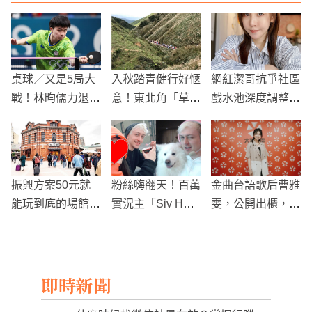
桌球／又是5局大
入秋踏青健行好愜
網紅潔哥抗爭社區
戰！林昀儒力退地
意！東北角「草嶺
戲水池深度調整，
主闖法蘭克福站8
古道」賞銀白芒
擔憂小孩無法享受
強
花、泡好湯
水樂趣
振興方案50元就
粉絲嗨翻天！百萬
金曲台語歌后曹雅
能玩到底的場館
實況主「Siv H
雯，公開出櫃，認
竟還遭議員批小
D」宣布搬來台灣
雙性戀！
氣？
即時新聞