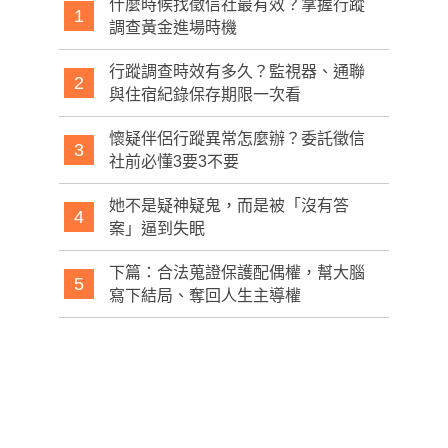
什麼時候找徵信社最有效？掌握行蹤
1
調查黃金進場時機
行蹤調查時效有多久？監視器、通聯
2
與住宿紀錄保存期限一次看
懷疑伴侶行蹤異常怎麼辦？委託徵信
3
社前必懂3要3不要
她不是疑神疑鬼，而是被「沒有答
4
案」逼到失眠
下篇：合法蒐證保護配偶權，幫大腦
5
寫下結局、奪回人生主導權