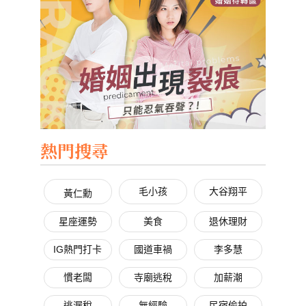
熱門搜尋
毛小孩
大谷翔平
黃仁勳
星座運勢
美食
退休理財
IG熱門打卡
國道車禍
李多慧
慣老闆
寺廟逃稅
加薪潮
逃漏稅
無經驗
民宿偷拍