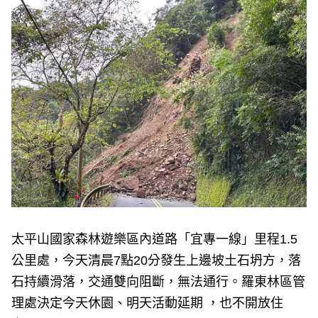
e
v
i
o
u
s
太平山國家森林遊樂區內道路「宜專一線」里程1.5
公里處，今天清晨7點20分發生上邊坡土石坍方，落
石持續滑落，交通雙向阻斷，無法通行。羅東林區管
理處決定今天休園、明天活動延期 ，也不開放住