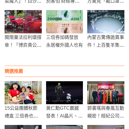
菜魔人」！白沙屯
別害怕 財經專家
方驚見「戴口罩」
媽信眾喝完曝感想
這樣說！
黑影 網友全嚇壞
了
開限量法拉利還撐
三倍券加碼發放
內蒙古驚傳詭異事
傘！「博弈貴公
永居權外國人也有
件！上百隻羊集體
子」陳肯特涉詐3
繞圈持續12天，
億起訴 財產轉移
網友嚇傻：世界末
給女友被抓包
日的徵兆
精選推薦
15公益團體秋節
黃仁勳GTC震撼
郭書瑤與春風互動
禮盒 三倍券也能
發表！AI晶片、機
親密！經紀公司同
買
器人、個人AI電腦
門變緋聞 出雙入