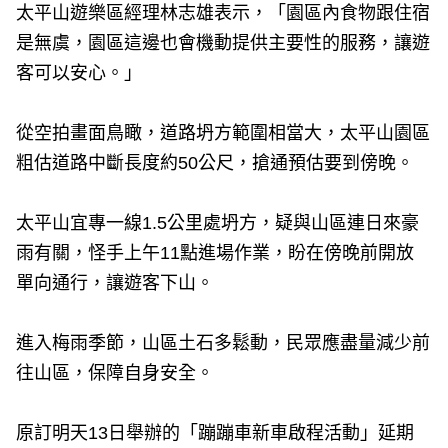
太平山遊樂區經理林志雄表示，「園區內食物跟住宿
是無虞，園區這邊也會機動提供主要性的服務，讓遊
客可以安心。」
從空拍畫面鳥瞰，道路坍方範圍相當大，太平山園區
粗估道路中斷長度約50公尺，搶通預估要到傍晚。
太平山宜專一線1.5公里處坍方，疑與山區連日來豪
雨有關，怪手上午11點進場作業，盼在傍晚前開放
單向通行，讓遊客下山。
進入梅雨季節，山區土石多鬆動，民眾應盡量減少前
往山區，保障自身安全。
原訂明天13日舉辦的「蹦蹦車新車啟程活動」延期