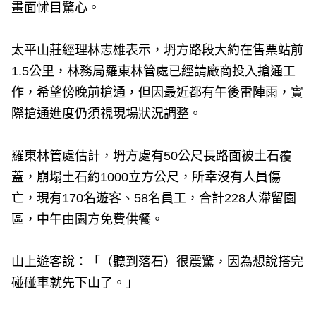
畫面怵目驚心。
太平山莊經理林志雄表示，坍方路段大約在售票站前
1.5公里，林務局羅東林管處已經請廠商投入搶通工
作，希望傍晚前搶通，但因最近都有午後雷陣雨，實
際搶通進度仍須視現場狀況調整。
羅東林管處估計，坍方處有50公尺長路面被土石覆
蓋，崩塌土石約1000立方公尺，所幸沒有人員傷
亡，現有170名遊客、58名員工，合計228人滯留園
區，中午由園方免費供餐。
山上遊客說：「（聽到落石）很震驚，因為想說搭完
碰碰車就先下山了。」