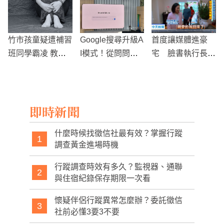
一次看，Blue現
對曖昧全被拍
身嗨翻全場！
竹市孩童疑遭補習
Google搜尋升級A
首度讓媒體進豪
班同學霸凌 教育
I模式！從問問題
宅 臉書執行長祖
處介入調查
到幫你訂餐廳、買
克柏日常大解密!
旅行包一次搞定
即時新聞
什麼時候找徵信社最有效？掌握行蹤
1
調查黃金進場時機
行蹤調查時效有多久？監視器、通聯
2
與住宿紀錄保存期限一次看
懷疑伴侶行蹤異常怎麼辦？委託徵信
3
社前必懂3要3不要