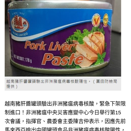
e
v
i
o
u
s
越南豬肝醬罐頭驗出非洲豬瘟病毒核酸，緊急下架限
制進口！非洲豬瘟中央災害應變中心今日舉行第15
次會議，指揮官、農委會主委陳吉仲表示，因應先前
馬來西亞檢出中國罐頭食品非洲豬瘟病毒核酸陽性，