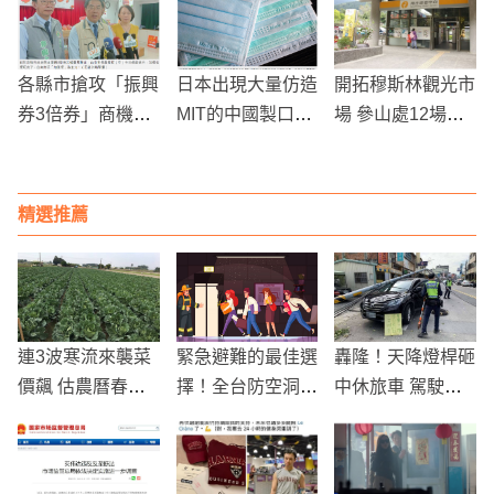
發關注
事故
各縣市搶攻「振興
日本出現大量仿造
開拓穆斯林觀光市
券3倍券」商機，
MIT的中國製口
場 參山處12場域
台南市長黃偉哲卻
罩！請大家避免購
獲友善認證
是「這樣說」
買
精選推薦
連3波寒流來襲菜
緊急避難的最佳選
轟隆！天降燈桿砸
價飆 估農曆春節
擇！全台防空洞避
中休旅車 駕駛婦
後才會回穩
難所總整理
驚：以為死定了