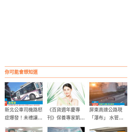
你可能會想知道
新北公車司機路怒
《百貨週年慶專
屏東高速公路現
症爆發！未禮讓遭
刊》保養專家凱鈞
「瀑布」 水管線
民眾拍下投訴，引
教你買：首重膚況
破裂引發重大交通