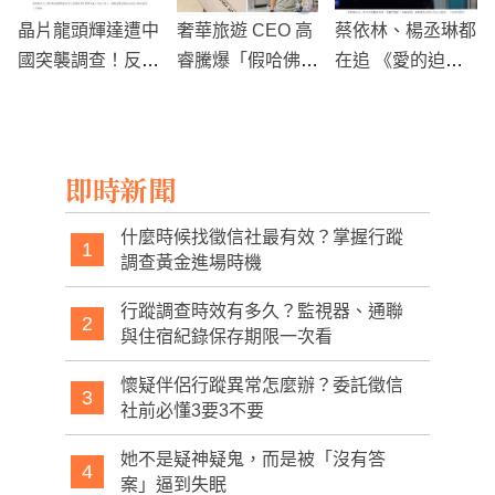
晶片龍頭輝達遭中
奢華旅遊 CEO 高
蔡依林、楊丞琳都
國突襲調查！反壟
睿騰爆「假哈佛」
在追 《愛的迫
斷疑雲重挫股價
爭議 certificate
降》驚見松山慈祐
全球AI市場緊盯
當學歷、買博士頭
宮春聯
銜引網轟形象造假
即時新聞
什麼時候找徵信社最有效？掌握行蹤
1
調查黃金進場時機
行蹤調查時效有多久？監視器、通聯
2
與住宿紀錄保存期限一次看
懷疑伴侶行蹤異常怎麼辦？委託徵信
3
社前必懂3要3不要
她不是疑神疑鬼，而是被「沒有答
4
案」逼到失眠