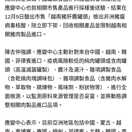
應變中心也就相關市售產品進行採樣後送驗，結果在
12月9日驗出市售「越南豬肝醬罐頭」檢出非洲豬瘟
病毒核酸，除立即下架、回收相關產品並限制越南相
關豬肉製品進口。
陳吉仲強調，應變中心主動針對來自中國、越南、韓
國、菲律賓進口，疫病風險較低的純肉罐頭或含肉罐
頭（高溫滅菌罐製）、醬汁及湯汁、雜項調製食品
（含乾燥肉塊調味包）、雜項調製食品（含豬肉水解
物、萃取物、精煉物、風味劑、粉狀物等），進行全
面檢測，以監測原料來源管理是否妥當，並將動態調
整相關肉製品進口品項。
應變中心表示，目前亞洲地區包括中國、蒙古、越
南、柬埔寨、寮國、緬甸、菲律賓、北韓、韓國、東