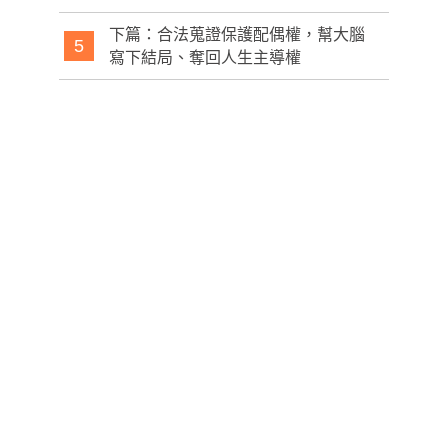
下篇：合法蒐證保護配偶權，幫大腦
5
寫下結局、奪回人生主導權