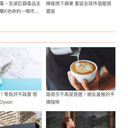
毒，澎湖巨額毒品走
輝達擠下蘋果 重返全球市值龍頭
獲K他命約一噸市價
寶座
！零負評不踩雷 限
路易莎不再是首選！網友最推的平
yson
價咖啡