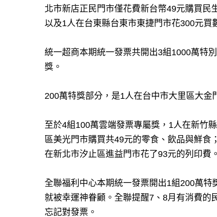
北市新店正民門市僅花費新台幣49元購買民
以及1人在台東縣台東市東捷門市花300元
統一超商本期統一發票共開出3組1000萬特別
獎。
200萬特獎部分，是1人在台中市大里區大金
至於4組100萬雲端發票專屬獎，1人在新竹
區美光門市購買共49元的零食、飲品與鮮食；
在新北市汐止區進益門市花了93元的列印費
全聯福利中心本期統一發票開出1組200萬特
就被幸運神眷顧。全聯提醒7、8月有消費的
忘記對發票。