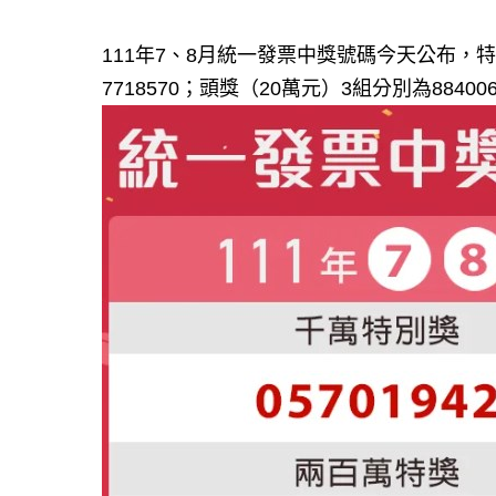
111年7、8月統一發票中獎號碼今天公布，特別獎
7718570；頭獎（20萬元）3組分別為8840067