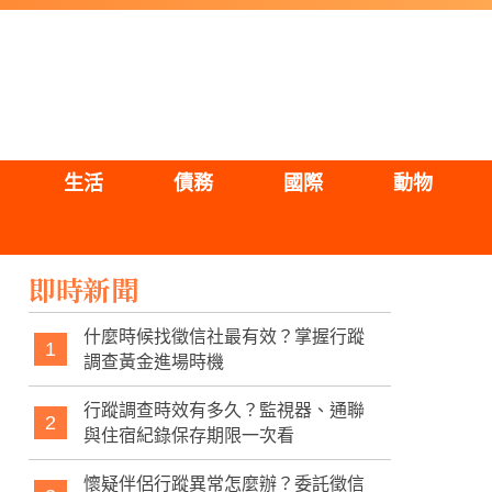
生活
債務
國際
動物
即時新聞
什麼時候找徵信社最有效？掌握行蹤
1
調查黃金進場時機
行蹤調查時效有多久？監視器、通聯
2
與住宿紀錄保存期限一次看
懷疑伴侶行蹤異常怎麼辦？委託徵信