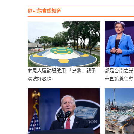
你可能會想知道
虎尾人運動場啟用 「烏龜」親子
都是台南之光
滑坡好吸睛
丰直追黃仁勳