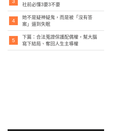
3
社前必懂3要3不要
她不是疑神疑鬼，而是被「沒有答
4
案」逼到失眠
下篇：合法蒐證保護配偶權，幫大腦
5
寫下結局、奪回人生主導權