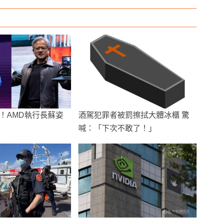
！AMD執行長蘇姿
酒駕犯罪者被罰擦拭大體冰櫃 驚
喊：「下次不敢了！」