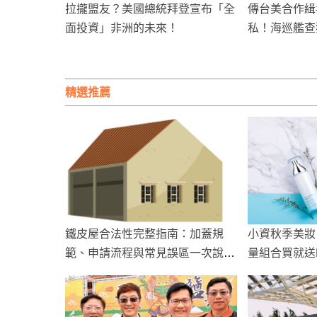
拉攏盟友？美國總統拜登宣布「全
傳台美合作緝
面投資」非洲的未來！
私！海巡艦查
16億
精選推薦
鐵皮屋合法性完整指南：加蓋規
小資秋季美妝
範、申請流程與常見誤區一次說清
量組合買就送D
楚