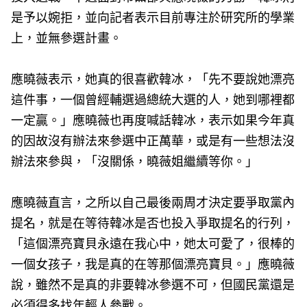
是予以婉拒，並向記者表示目前專注於研究所的學業
上，並無參選計畫。
應曉薇表示，她真的很喜歡韓冰，「先不要說她漂亮
這件事，一個曾經輔選過總統大選的人，她到哪裡都
一定贏。」應曉薇也再度喊話韓冰，表示如果今年真
的因故沒有辦法來參選中正萬華，或是有一些想法沒
辦法來參與，「沒關係，曉薇姐繼續等你。」
應曉薇直言，之所以自己最後兩周才決定要爭取黨內
提名，就是在等待韓冰是否也投入爭取提名的行列，
「這個漂亮寶貝永遠在我心中，她太可愛了，很棒的
一個女孩子，我是真的在等那個漂亮寶貝。」應曉薇
說，雖然不是真的非要韓冰參選不可，但國民黨還是
必須得多找年輕人參戰。