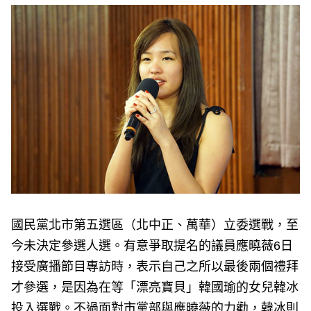
e
v
i
o
u
s
國民黨北市第五選區（北中正、萬華）立委選戰，至
今未決定參選人選。有意爭取提名的議員應曉薇6日
接受廣播節目專訪時，表示自己之所以最後兩個禮拜
才參選，是因為在等「漂亮寶貝」韓國瑜的女兒韓冰
投入選戰。不過面對市黨部與應曉薇的力勸，韓冰則