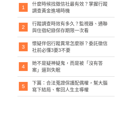
什麼時候找徵信社最有效？掌握行蹤
1
調查黃金進場時機
行蹤調查時效有多久？監視器、通聯
2
與住宿紀錄保存期限一次看
懷疑伴侶行蹤異常怎麼辦？委託徵信
3
社前必懂3要3不要
她不是疑神疑鬼，而是被「沒有答
4
案」逼到失眠
下篇：合法蒐證保護配偶權，幫大腦
5
寫下結局、奪回人生主導權