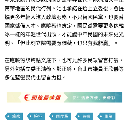
萬華地區的民代行列。她也承諾在選上立委後，會提
攜更多年輕人進入政壇服務，不只替國民黨，也要替
國家儲備人才。應曉薇也肯定，國民黨需要更多像韓
冰一樣的年輕世代出頭，才能讓中華民國的未來更光
明。「但此刻立院需要應曉薇，也只有我能贏」。
在應曉薇該篇貼文底下，也可見許多民眾留言打氣，
另外包括立委王鴻薇、鄭正鈐，台北市議員王欣儀等
多位藍營民代也留言力挺。
韓冰
婉拒
國民黨
參選
學業