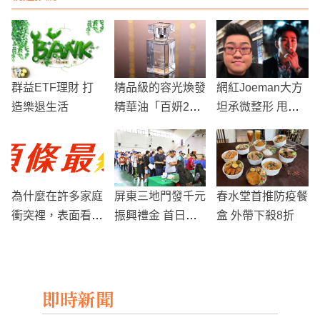
群益ETF理財 打
精品級的容光煥發
網紅Joeman大方
造樂退生活
精華油「百妍24K
坦承微整形 甩肉2
黃金極緻芳香精
2公斤新造型引網
露」
友瘋狂
為什麼在許多家庭
屏東三地門發千元
春水堂首推防疫餐
衝突裡，表面看起
振興禮金 首日已
盒 外帶下殺8折
來只是夫妻失和，
有7成領取
實際深入後才發現
早已牽涉金錢、欺
即時新聞
騙、第三者與雙重
生活？