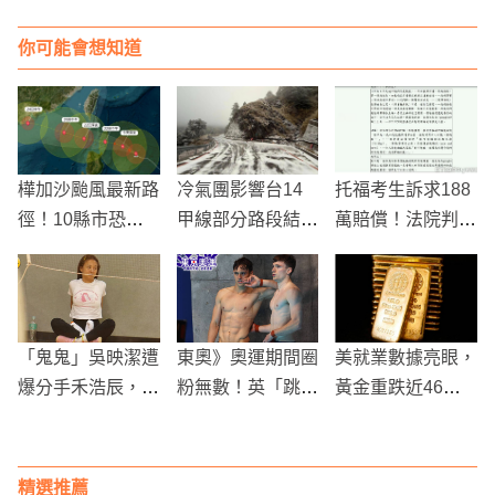
你可能會想知道
樺加沙颱風最新路
冷氣團影響台14
托福考生訴求188
徑！10縣市恐達
甲線部分路段結
萬賠償！法院判決
停班課標準！怪物
冰，合歡山雪季交
無效，考生敗訴
級風雨最強時段曝
通管制提醒
光
「鬼鬼」吳映潔遭
東奧》奧運期間圈
美就業數據亮眼，
爆分手禾浩辰，結
粉無數！英「跳水
黃金重跌近46美
束4年感情！
王子」搭檔回國驚
元
傳確診
精選推薦