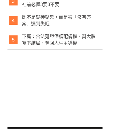
3
社前必懂3要3不要
她不是疑神疑鬼，而是被「沒有答
4
案」逼到失眠
下篇：合法蒐證保護配偶權，幫大腦
5
寫下結局、奪回人生主導權