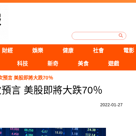
財經
娛樂
健康
社會
電影
科技
新奇
美食
遊戲
次預言 美股即將大跌70％
預言 美股即將大跌70％
2022-01-27