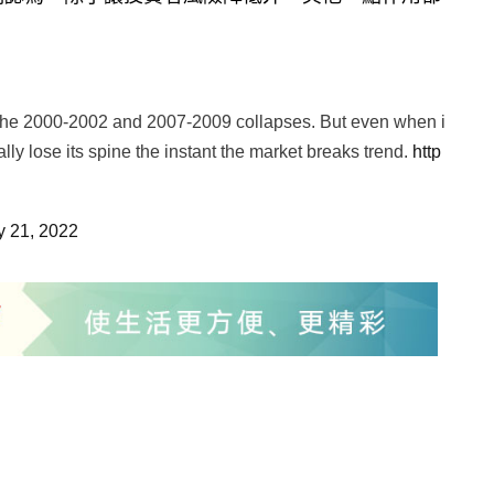
t the 2000-2002 and 2007-2009 collapses. But even when i
ally lose its spine the instant the market breaks trend.
http
y 21, 2022