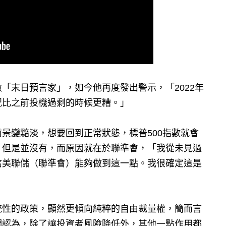
「末日預言家」，如今他再度發出警示，「2022年
況比之前投機過剩的時候更糟。」
景變黯淡，想要回到正常狀態，標普500指數就會
，但是並沒有，而原因就在於聯準會，「我從未見過
信美聯儲（聯準會）能夠做到這一點。我很確定這是
統性的政策，顯然更傾向純粹的自由裁量權，簡而言
們認為，除了讓投資者風險降低外，其他一點作用都