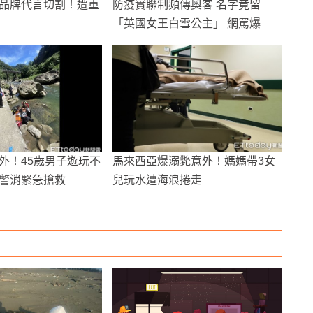
品牌代言切割！遭重
防疫實聯制頻傳奧客 名字竟留
「英國女王白雪公主」 網罵爆
外！45歲男子遊玩不
馬來西亞爆溺斃意外！媽媽帶3女
警消緊急搶救
兒玩水遭海浪捲走