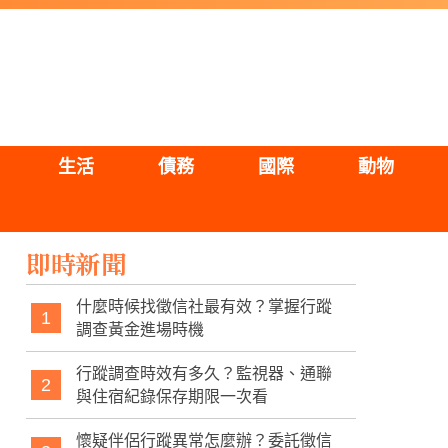
生活
債務
國際
動物
即時新聞
什麼時候找徵信社最有效？掌握行蹤
1
調查黃金進場時機
行蹤調查時效有多久？監視器、通聯
2
與住宿紀錄保存期限一次看
懷疑伴侶行蹤異常怎麼辦？委託徵信