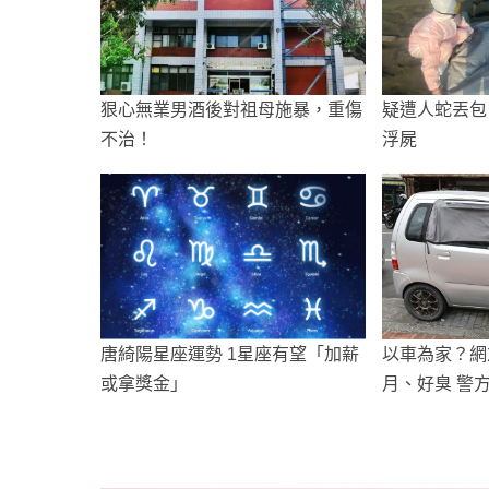
狠心無業男酒後對祖母施暴，重傷
疑遭人蛇丟包
不治！
浮屍
唐綺陽星座運勢 1星座有望「加薪
以車為家？網
或拿獎金」
月、好臭 警