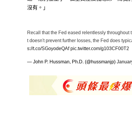
沒有。」
Recall that the Fed eased relentlessly throughou
t doesn't prevent further losses, the Fed does typic
s://t.co/SGoyodeQAf
pic.twitter.com/g103CF00T2
— John P. Hussman, Ph.D. (@hussmanjp)
Januar