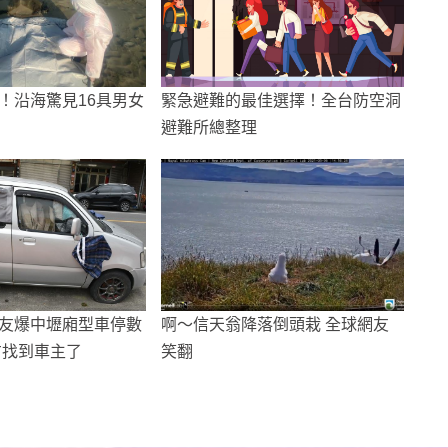
！沿海驚見16具男女
緊急避難的最佳選擇！全台防空洞
避難所總整理
友爆中壢廂型車停數
啊～信天翁降落倒頭栽 全球網友
方找到車主了
笑翻