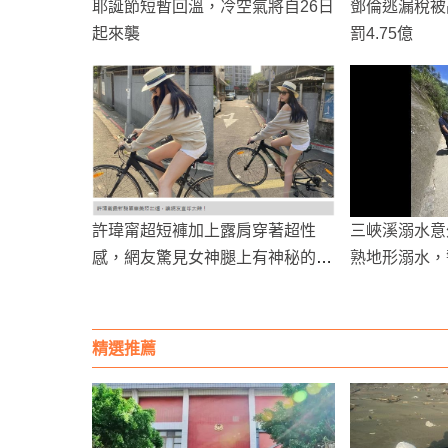
耶誕節短暫回溫，冷空氣將自26日
鄧倫逃漏稅被
起來襲
罰4.75億
許瑋甯超短褲加上露肩穿著超性
三峽溪溺水意
感，網友驚見女神腿上有神秘的記
熟地形溺水，
號!!
精選推薦