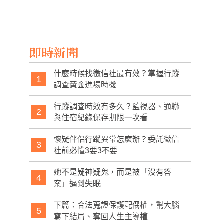
店引發混亂
案」掃蕩黑道、反
嫩滿炸搶北市第
毒、打擊詐騙
一！
即時新聞
什麼時候找徵信社最有效？掌握行蹤
1
調查黃金進場時機
行蹤調查時效有多久？監視器、通聯
2
與住宿紀錄保存期限一次看
懷疑伴侶行蹤異常怎麼辦？委託徵信
3
社前必懂3要3不要
她不是疑神疑鬼，而是被「沒有答
4
案」逼到失眠
下篇：合法蒐證保護配偶權，幫大腦
5
寫下結局、奪回人生主導權