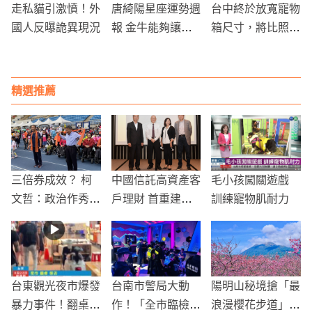
走私貓引激憤！外
唐綺陽星座運勢週
台中終於放寬寵物
國人反曝詭異現況
報 金牛能夠讓人
箱尺寸，將比照高
享受五感、領略美
鐵試辦
好的事物
精選推薦
三倍券成效？ 柯
中國信託高資產客
毛小孩闖關遊戲
文哲：政治作秀的
戶理財 首重建立
訓練寵物肌耐力
成分居多
家庭財富治理觀念
台東觀光夜市爆發
台南市警局大動
陽明山秘境搶「最
暴力事件！翻桌砸
作！「全市臨檢專
浪漫櫻花步道」粉