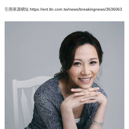
e
v
引用來源網址:
https://ent.ltn.com.tw/news/breakingnews/3636063
i
o
u
s