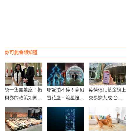
你可能會想知道
統一集團董座：振
耶誕拍不停！夢幻
疫情催化基金線上
興券的政策如同全
雪花屋、流星燈閃
交易逾九成 台新
國大考一般，不好
耀綿延１公里
銀優化線上投資平
應付
台