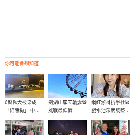
你可能會想知道
6鬆獅犬被染成
劍湖山摩天輪露營
網紅潔哥抗爭社區
「貓熊狗」 中國
挑戰最低價
戲水池深度調整，
寵物咖啡廳惹議
擔憂小孩無法享受
水樂趣