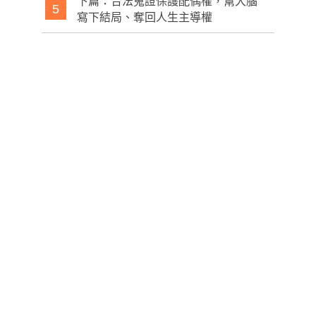
下篇：合法蒐證保護配偶權，幫大腦
5
寫下結局、奪回人生主導權