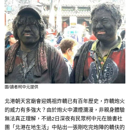
e
v
i
o
u
s
圖/讀者柯中元提供
北港朝天宮廟會迎媽祖炸轎已有百年歷史，炸轎炮火
的威力有多強大？由於炮火中濃煙瀰漫，非親身體驗
無法真正理解，不過2日深夜有民眾柯中元在臉書社
團「北港在地生活」中貼出一張剛吃完炮陣的轎伕的