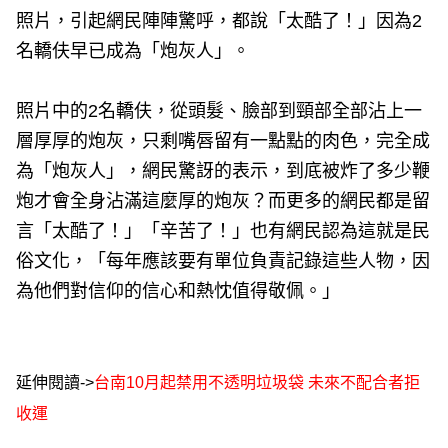
照片，引起網民陣陣驚呼，都說「太酷了！」因為2
名轎伕早已成為「炮灰人」。
照片中的2名轎伕，從頭髮、臉部到頸部全部沾上一
層厚厚的炮灰，只剩嘴唇留有一點點的肉色，完全成
為「炮灰人」，網民驚訝的表示，到底被炸了多少鞭
炮才會全身沾滿這麼厚的炮灰？而更多的網民都是留
言「太酷了！」「辛苦了！」也有網民認為這就是民
俗文化，「每年應該要有單位負責記錄這些人物，因
為他們對信仰的信心和熱忱值得敬佩。」
延伸閱讀->
台南10月起禁用不透明垃圾袋 未來不配合者拒
收運