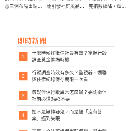
意三個布局重點，
論引發社群風暴：
克指數驟降，輝達
才有機會在萬點台
品牌形象受損！
重挫5.78%
股站穩腳步
即時新聞
什麼時候找徵信社最有效？掌握行蹤
1
調查黃金進場時機
行蹤調查時效有多久？監視器、通聯
2
與住宿紀錄保存期限一次看
懷疑伴侶行蹤異常怎麼辦？委託徵信
3
社前必懂3要3不要
她不是疑神疑鬼，而是被「沒有答
4
案」逼到失眠