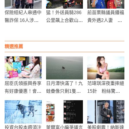
保險經紀人串通中
猛！外送員騎286
前苗栗縣議員鍾福
醫詐保 16人涉案
公里飆上合歡山送
貴外遇2人妻 手
累計騙取727萬
飲料
機送修露餡被女兒
揭發 妻訴離婚判
准
精選推薦
屈臣氏領振興券享
日月潭快滿了！九
范瑋琪深夜重摔縫
有好康優惠！會員
蛙疊像只剩1隻半
15針 粉絲驚見
朋友加碼贈寵i點
探頭
傷口全嚇傻
數，最高回饋高達
3500元！
投資台股本週須注
萊爾富小編爭議言
美股劇震！納斯達