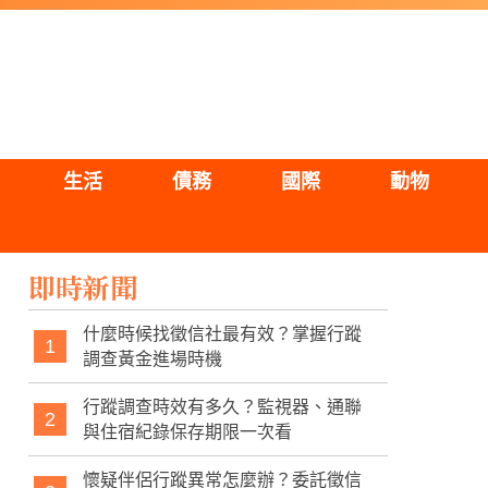
生活
債務
國際
動物
即時新聞
什麼時候找徵信社最有效？掌握行蹤
1
調查黃金進場時機
行蹤調查時效有多久？監視器、通聯
2
與住宿紀錄保存期限一次看
懷疑伴侶行蹤異常怎麼辦？委託徵信