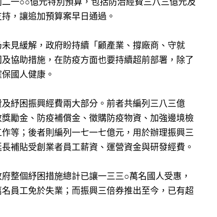
二一○○億元特別預算，包括防治經費三八三億元及
支持，讓追加預算案早日通過。
仍未見緩解，政府盼持續「顧產業、撐廠商、守就
困及協助措施，在防疫方面也要持續超前部署，除了
確保國人健康。
費及紓困振興經費兩大部分。前者共編列三八三億
效獎勵金、防疫補償金、徵購防疫物資、加強邊境檢
工作等；後者則編列一七一七億元，用於辦理振興三
延長補貼受創業者員工薪資、運營資金與研發經費。
政府整個紓困措施總計已讓一三三○萬名國人受惠，
萬名員工免於失業；而振興三倍券推出至今，已有超