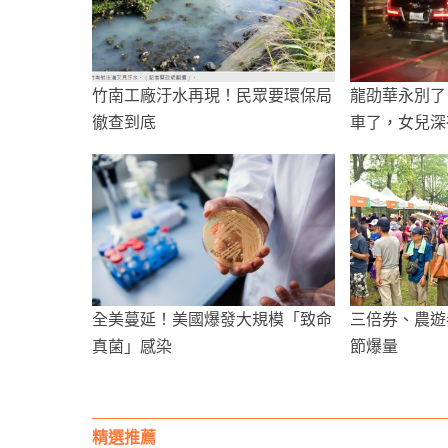
竹南工廠汙水再現！民眾要環保局
龍劭華永別了
徹查到底
車了，女兒深
全美蔓延！美國爆發大規模「致命
三倍券、農遊
真菌」感染
節爆量
精選推薦