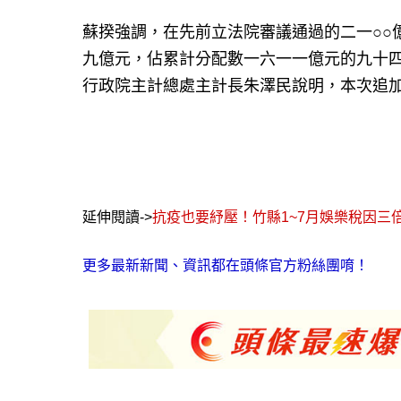
蘇揆強調，在先前立法院審議通過的二一○○
九億元，佔累計分配數一六一一億元的九十
行政院主計總處主計長朱澤民說明，本次追加
延伸閱讀->
抗疫也要紓壓！竹縣1~7月娛樂稅因三
更多最新新聞、資訊都在頭條官方粉絲團唷！