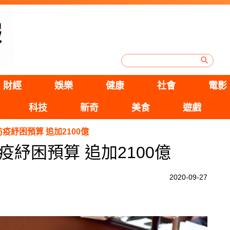
財經
娛樂
健康
社會
電影
科技
新奇
美食
遊戲
疫紓困預算 追加2100億
紓困預算 追加2100億
2020-09-27