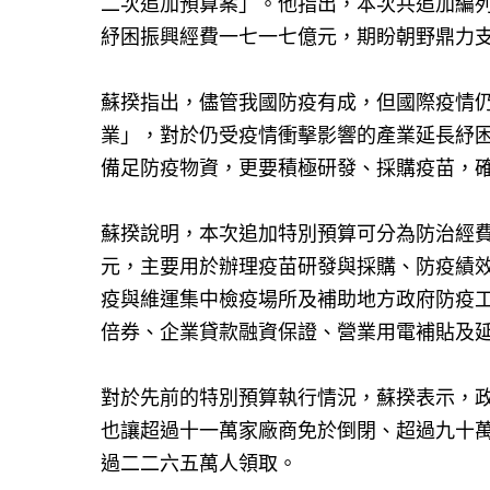
二次追加預算案」。他指出，本次共追加編列
紓困振興經費一七一七億元，期盼朝野鼎力
蘇揆指出，儘管我國防疫有成，但國際疫情
業」，對於仍受疫情衝擊影響的產業延長紓
備足防疫物資，更要積極研發、採購疫苗，
蘇揆說明，本次追加特別預算可分為防治經
元，主要用於辦理疫苗研發與採購、防疫績
疫與維運集中檢疫場所及補助地方政府防疫
倍券、企業貸款融資保證、營業用電補貼及
對於先前的特別預算執行情況，蘇揆表示，
也讓超過十一萬家廠商免於倒閉、超過九十
過二二六五萬人領取。