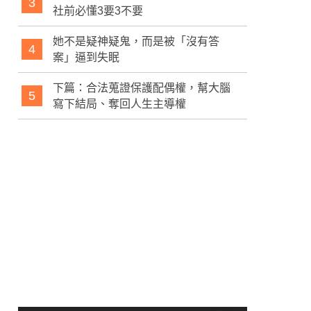
3
社前必懂3要3不要
她不是疑神疑鬼，而是被「沒有答
4
案」逼到失眠
下篇：合法蒐證保護配偶權，幫大腦
5
寫下結局、奪回人生主導權