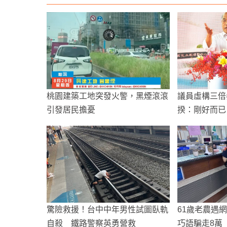
桃園建築工地突發火警，黑煙滾滾
議員虛構三倍
引發居民擔憂
揆：剛好而已
驚險救援！台中中年男性試圖臥軌
61歲老農遇
自殺 鐵路警察英勇營救
巧語騙走8萬