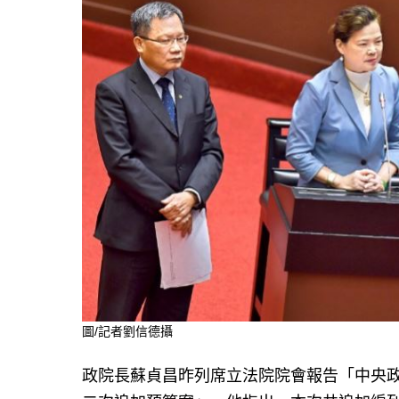
圖/記者劉信德攝
政院長蘇貞昌昨列席立法院院會報告「中央