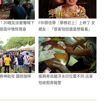
！20親友扶靈慟喊下
FBI鄧佳華〖華根初上〗上映了 女
夜雨中憔悴現身
網友：「很害怕但還是想看看」
券神助攻 國姓咖啡
振興券烏龍浮水印位置不同 店家
怕收假券報警