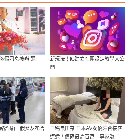
券假訊息被辦 蘇
新玩法！IG建立社團設定教學大公
開
網絡詐騙 假女友花言
自稱良田奈 日本AV女優來台接客
遭逮！價碼最高百萬！專家曝「淘