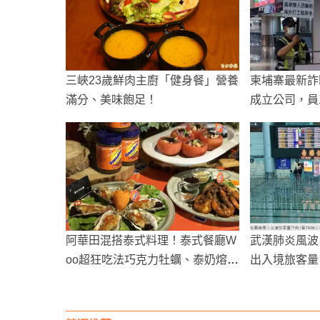
三峽23歲鮮肉主廚「健身餐」營養
柬埔寨最新詐
滿分、美味飽足！
成立公司，員
寨
阿華田混搭泰式料理！泰式餐廳W
武漢肺炎風波
oo超狂吃法巧克力牡蠣、泰奶熔岩
出入境旅客量
冰！
蕩