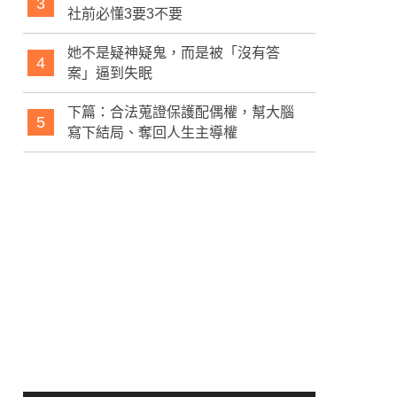
3
社前必懂3要3不要
她不是疑神疑鬼，而是被「沒有答
4
案」逼到失眠
下篇：合法蒐證保護配偶權，幫大腦
5
寫下結局、奪回人生主導權