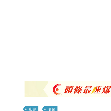
殺害
妻兒