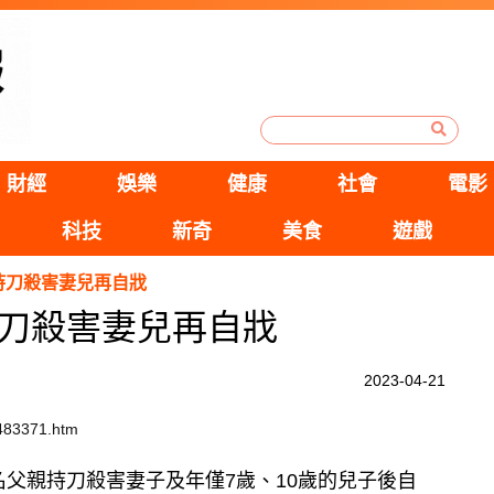
財經
娛樂
健康
社會
電影
科技
新奇
美食
遊戲
持刀殺害妻兒再自戕
刀殺害妻兒再自戕
2023-04-21
2483371.htm
名父親持刀殺害妻子及年僅7歲、10歲的兒子後自