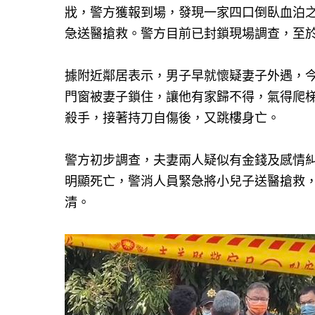
戕，警方獲報到場，發現一家四口倒臥血泊之
急送醫搶救。警方目前已封鎖現場調查，至
據附近鄰居表示，男子早就懷疑妻子外遇，
門窗被妻子鎖住，讓他有家歸不得，氣得爬
殺手，接著持刀自傷後，又跳樓身亡。
警方初步調查，夫妻兩人疑似有金錢及感情糾
明顯死亡，警消人員緊急將小兒子送醫搶救
清。