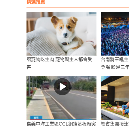
精選推薦
讓寵物吃生肉 寵物與主人都會受
台南將軍吼主
害
登場 睽違三
嘉義中洋工業區CCL銅箔基板廠突
饗賓集團接連