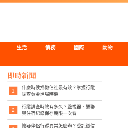
生活
債務
國際
動物
即時新聞
什麼時候找徵信社最有效？掌握行蹤
1
調查黃金進場時機
行蹤調查時效有多久？監視器、通聯
2
與住宿紀錄保存期限一次看
懷疑伴侶行蹤異常怎麼辦？委託徵信