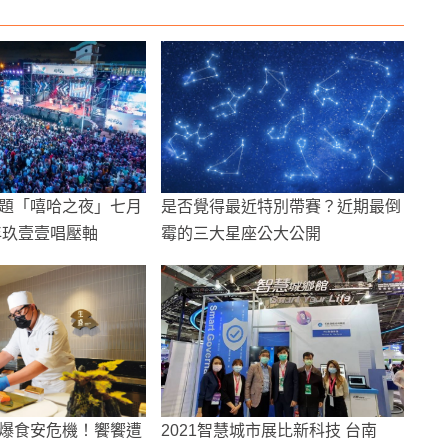
題「嘻哈之夜」七月
是否覺得最近特別帶賽？近期最倒
年玖壹壹唱壓軸
霉的三大星座公大公開
爆食安危機！饗饗遭
2021智慧城市展比新科技 台南