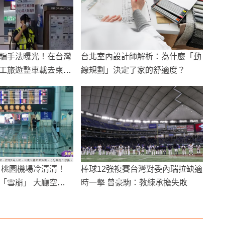
騙手法曝光！在台灣
台北室內設計師解析：為什麼「動
工旅遊整車載去柬埔
線規劃」決定了家的舒適度？
 桃園機場冷清清！
棒球12強複賽台灣對委內瑞拉缺適
「雪崩」 大廳空蕩
時一擊 曾豪駒：教練承擔失敗