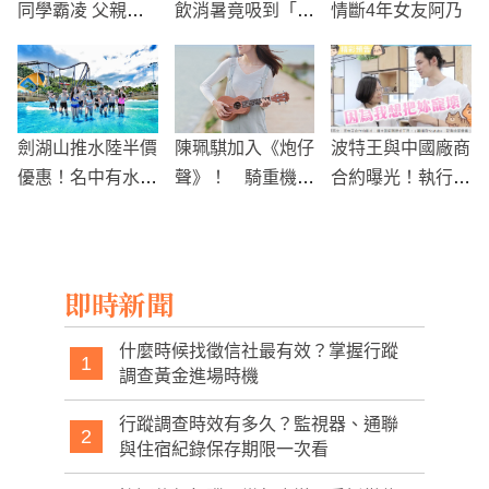
同學霸凌 父親氣
飲消暑竟吸到「蜈
情斷4年女友阿乃
憤報警求助
蚣」，男子嚇傻狂
喊：阿娘喂！
劍湖山推水陸半價
陳珮騏加入《炮仔
波特王與中國廠商
優惠！名中有水享
聲》！ 騎重機出
合約曝光！執行長
優惠 阿扁、賴清
場網嗨翻：終於等
Mars怒嗆酸民
德都半價
到了
「一開始就沒跪下
過」
即時新聞
什麼時候找徵信社最有效？掌握行蹤
1
調查黃金進場時機
行蹤調查時效有多久？監視器、通聯
2
與住宿紀錄保存期限一次看