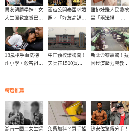
男友劈腿學妹！女
蕾菈公開泰國求婚
雞排妹賺人民幣被
大生闖教室賞巴掌
照，「好友高調搶
轟「兩邊撈」 悲
霸氣嗆：睡過的男
風采」慘遭網友批
吐心酸內幕
人你最差勁
評，怒嗆：主角都
不在意了！
18歲槍手血洗德
中正預校爆醜聞！
新北命案震驚！疑
州小學，殺害祖母
天兵花1500買榮
因經濟壓力與教養
闖校園屠殺！
譽假
糾葛 丈夫殘忍殺
害妻子及嬰兒後自
盡
精選推薦
湖南一國二女生遭
免費加料？買手搖
孫安佐驚傳分手！