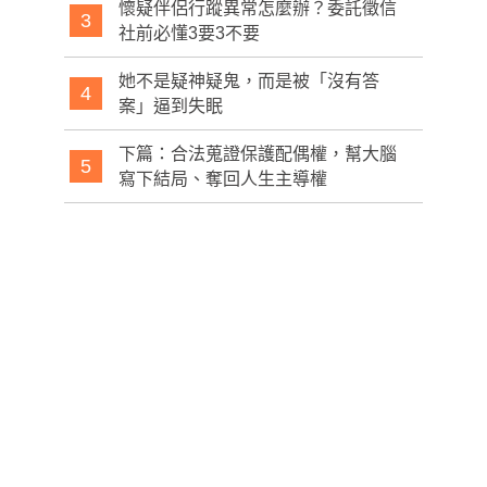
懷疑伴侶行蹤異常怎麼辦？委託徵信
3
社前必懂3要3不要
她不是疑神疑鬼，而是被「沒有答
4
案」逼到失眠
下篇：合法蒐證保護配偶權，幫大腦
5
寫下結局、奪回人生主導權