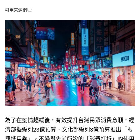
e
v
引用來源網址:
i
o
u
s
為了在疫情趨緩後，有效提升台灣民眾消費意願，經
濟部擬編列23億預算、文化部編列3億預算推出「振
興抵用券」，不過與先前所說的「消費打折」的使用