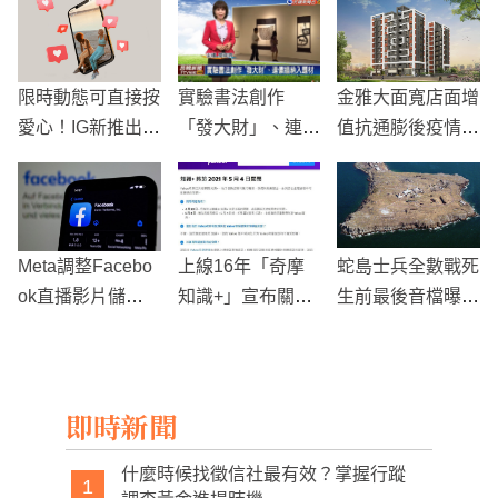
限時動態可直接按
實驗書法創作
金雅大面寬店面增
愛心！IG新推出
「發大財」、連儂
值抗通膨後疫情時
「Private Story Li
牆納入題材
代新贏家
kes」功能
Meta調整Facebo
上線16年「奇摩
蛇島士兵全數戰死
ok直播影片儲存
知識+」宣布關閉
生前最後音檔曝
政策 30天後自動
網不捨：時代的眼
光！嗆俄軍「去你
刪除
淚
X的」
即時新聞
什麼時候找徵信社最有效？掌握行蹤
1