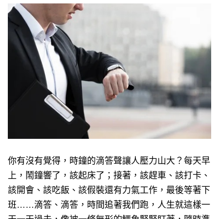
e
v
i
o
u
s
你有沒有覺得，時鐘的滴答聲讓人壓力山大？每天早
上，鬧鐘響了，該起床了；接著，該趕車、該打卡、
該開會、該吃飯、該假裝還有力氣工作，最後等著下
班……滴答、滴答，時間追著我們跑，人生就這樣一