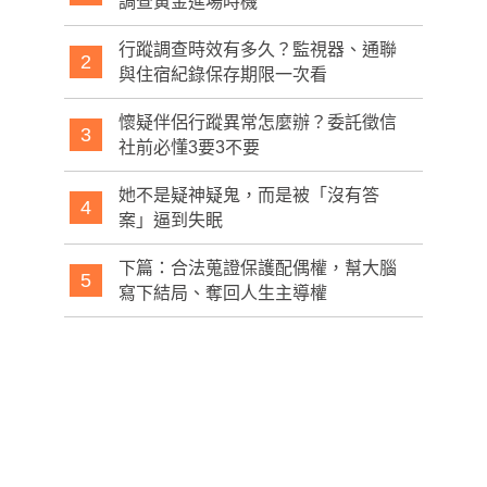
調查黃金進場時機
行蹤調查時效有多久？監視器、通聯
2
與住宿紀錄保存期限一次看
懷疑伴侶行蹤異常怎麼辦？委託徵信
3
社前必懂3要3不要
她不是疑神疑鬼，而是被「沒有答
4
案」逼到失眠
下篇：合法蒐證保護配偶權，幫大腦
5
寫下結局、奪回人生主導權