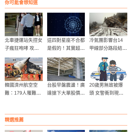
你可能會想知道
北車捷運站失控女
這四對星座不合都
冷氣團影響台14
子瘋狂咆哮 攻擊
是假的！其實超速
甲線部分路段結
站務人員引發驚慌
配
冰，合歡山雪季交
通管制提醒
韓國濟州航空空
台股早盤震盪！廣
20歲男無故被爆
難：179人罹難，
達搶下大單股價再
頭 女警衝到現場
警方展開大規模調
飆高
發現是自己兒子
查
精選推薦