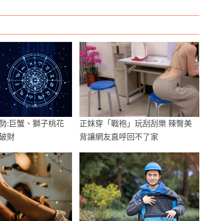
勢:巨蟹、獅子桃花
正妹穿「戰袍」玩刮刮樂 辣臀美
破財
背讓網友直呼回不了家