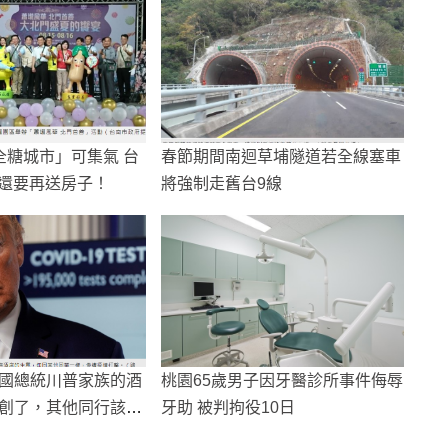
全糖城市」可集氣 台
春節期間南迴草埔隧道若全線塞車
億還要再送房子！
將強制走舊台9線
國總統川普家族的酒
桃園65歲男子因牙醫診所事件侮辱
創了，其他同行該怎
牙助 被判拘役10日