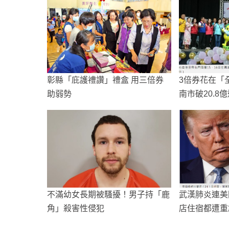
彰縣「庇護禮讚」禮盒 用三倍券
3倍券花在「
助弱勢
南市破20.8
不滿幼女長期被騷擾！男子持「鹿
武漢肺炎連美
角」殺害性侵犯
店住宿都遭重
麼辦呢？