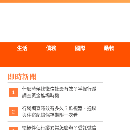
生活
債務
國際
動物
即時新聞
什麼時候找徵信社最有效？掌握行蹤
1
調查黃金進場時機
行蹤調查時效有多久？監視器、通聯
2
與住宿紀錄保存期限一次看
懷疑伴侶行蹤異常怎麼辦？委託徵信