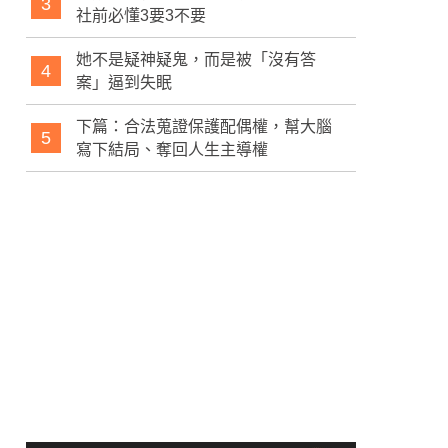
3
社前必懂3要3不要
她不是疑神疑鬼，而是被「沒有答
4
案」逼到失眠
下篇：合法蒐證保護配偶權，幫大腦
5
寫下結局、奪回人生主導權