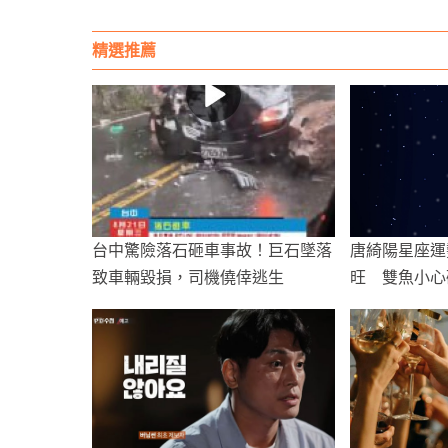
精選推薦
台中驚險落石砸車事故！巨石墜落
唐綺陽星座運
致車輛毀損，司機僥倖逃生
旺 雙魚小心