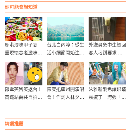
你可能會想知道
鹿港潯味甲子宴
台北白內障：從生
外送員急中生智回
重現懷念老滋味
活小細節開始注
客人刁鑽要求 網
三倍券也可用
意，別讓視力默默
笑喊：開不開門都
變差
是兩難
郭雪芙留英返台！
陳奕迅廣州開演唱
泫雅新髮色讓眼睛
高鐵站喬裝自拍，
會！作詞人林夕慘
震撼了！誇張「精
身形大暴瘦真面目
遭改名
靈綠」網友驚：好
沒人認出
不合理
精選推薦