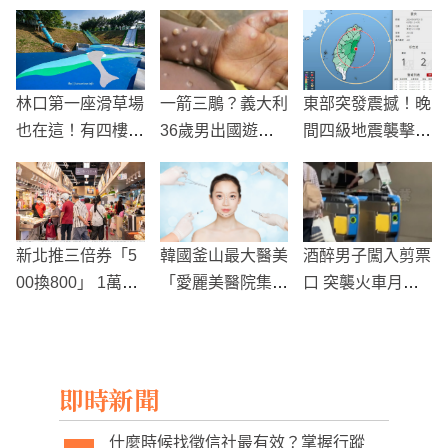
林口第一座滑草場
一箭三鵰？義大利
東部突發震撼！晚
也在這！有四樓高
36歲男出國遊玩5
間四級地震襲擊
溜滑梯!
天，竟同時確診
居民深夜驚慌
「猴痘、新冠+愛
滋」！
新北推三倍券「5
韓國釜山最大醫美
酒醉男子闖入剪票
00換800」 1萬5
「愛麗美醫院集
口 突襲火車月台
千份加碼到5萬份
團」來台技術交流
被乘務人員果斷阻
止
即時新聞
什麼時候找徵信社最有效？掌握行蹤