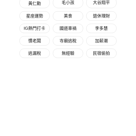
毛小孩
大谷翔平
黃仁勳
星座運勢
美食
退休理財
IG熱門打卡
國道車禍
李多慧
慣老闆
寺廟逃稅
加薪潮
逃漏稅
無經驗
民宿偷拍