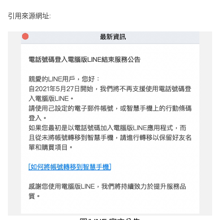
e
v
引用來源網址:
i
o
u
s