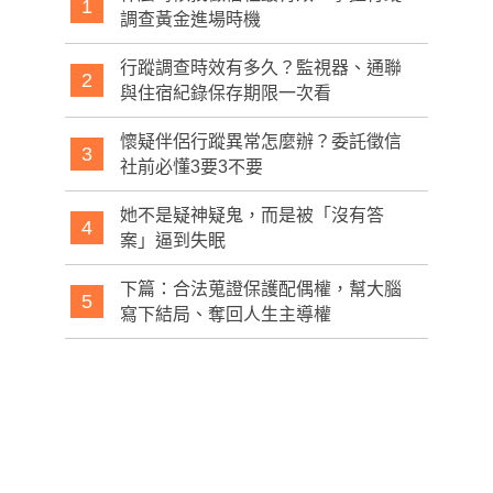
1
調查黃金進場時機
行蹤調查時效有多久？監視器、通聯
2
與住宿紀錄保存期限一次看
懷疑伴侶行蹤異常怎麼辦？委託徵信
3
社前必懂3要3不要
她不是疑神疑鬼，而是被「沒有答
4
案」逼到失眠
下篇：合法蒐證保護配偶權，幫大腦
5
寫下結局、奪回人生主導權