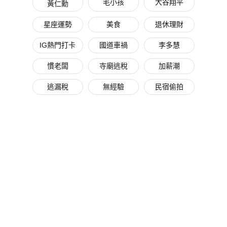
毛小孩
大谷翔平
黃仁勳
星座運勢
美食
退休理財
IG熱門打卡
國道車禍
李多慧
慣老闆
寺廟逃稅
加薪潮
逃漏稅
無經驗
民宿偷拍