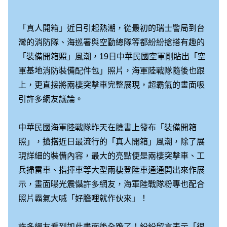
「真人開箱」近日引起熱潮，從最初的瑞士警局到台
灣的消防隊、海巡署與空勤總隊等都紛紛搶搭有趣的
「裝備開箱照」風潮，19日中華民國空軍剛貼出「空
軍基地消防裝備配件包」照片，海軍陸戰隊隨後也跟
上，更直接將兩棲突擊車完整展現，超霸氣的畫面吸
引許多網友議論。
中華民國海軍陸戰隊昨天在臉書上發布「裝備開箱
照」，搶搭近日最流行的「真人開箱」風潮，除了展
現詳細的裝備內容，最大的亮點便是兩棲突擊車、工
兵掃雷車、指揮車等大型兩棲登陸車通通開出來作展
示，畫面曝光震懾許多網友，海軍陸戰隊粉專也配合
照片霸氣大喊「好膽哩就作伙來」！
許多網友看到如此畫面後全跪了！紛紛留言表示「很