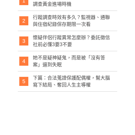
1
調查黃金進場時機
行蹤調查時效有多久？監視器、通聯
2
與住宿紀錄保存期限一次看
懷疑伴侶行蹤異常怎麼辦？委託徵信
3
社前必懂3要3不要
她不是疑神疑鬼，而是被「沒有答
4
案」逼到失眠
下篇：合法蒐證保護配偶權，幫大腦
5
寫下結局、奪回人生主導權