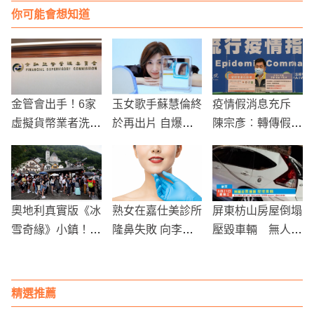
你可能會想知道
金管會出手！6家
玉女歌手蘇慧倫終
疫情假消息充斥
虛擬貨幣業者洗錢
於再出片 自爆工
陳宗彥︰轉傳假訊
防制出包 最重罰
作時要催眠自己美
息最高罰300萬、
200萬、總罰702
若天仙
可重判3年
萬
奧地利真實版《冰
熟女在嘉仕美診所
屏東枋山房屋倒塌
雪奇緣》小鎮！遊
隆鼻失敗 向李進
壓毀車輛 無人傷
客天天爆滿
良求償336萬 竟敗
亡但財產損失慘重
訴
精選推薦