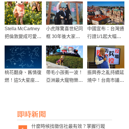
Stella McCartney
小虎隊驚喜世紀同
中國宣布：台灣通
把倫敦變成可愛動
框 30年後大家變
行證1/1起大幅調
物區，呼籲大家一
這樣 超回憶!
降收費
同連署終止殘忍皮
草交易！
桃花翻身、舊情復
帶毛小孩衝一波！
振興券之亂持續延
燃！這5大星座愛
亞洲最大寵物樂園
燒中！台南市議員
情運本週大爆發
「啵比星球」台中
張世賢：民進黨政
華麗登場
府數學不好
即時新聞
什麼時候找徵信社最有效？掌握行蹤