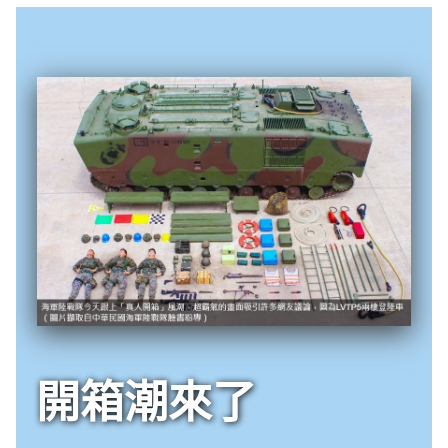
e
v
i
o
u
s
開箱潮來了