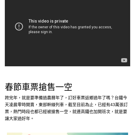
e
v
i
o
u
s
春節車票搶售一空
跨完年，就是要準備過農曆年了，訂好車票返鄉過年了嗎？台鐵今
天凌晨零時開賣，東部幹線列車，截至目前為止，已經有43萬張訂
票，熱門時段也都已經被搶售一空，就連高鐵也加開班次，就是要
讓大家過好年。