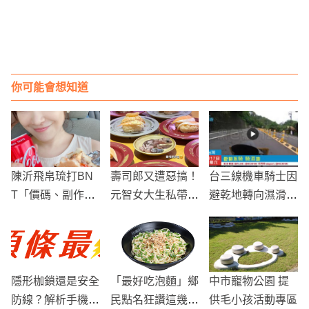
你可能會想知道
陳沂飛帛琉打BN
壽司郎又遭惡搞！
台三線機車騎士因
T「價碼、副作
元智女大生私帶寵
避乾地轉向濕滑路
用」一次全說了
物放盤上，桃園市
面 滑倒受傷
府：業者應有管制
措施
隱形枷鎖還是安全
「最好吃泡麵」鄉
中市寵物公園 提
防線？解析手機定
民點名狂讚這幾
供毛小孩活動專區