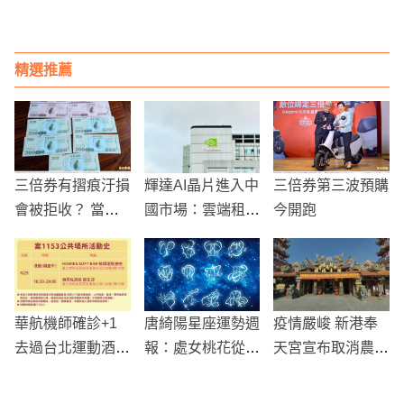
位的法律紅線與技
碗！老饕曝：加了
術精度
花雕酒更對味
精選推薦
三倍券有摺痕汙損
輝達AI晶片進入中
三倍券第三波預購
會被拒收？ 當心
國市場：雲端租用
今開跑
錯誤資訊！
費用竟比美國更
低，規避出口管制
成效堪憂
華航機師確診+1
唐綺陽星座運勢週
疫情嚴峻 新港奉
去過台北運動酒
報：處女桃花從新
天宮宣布取消農曆
吧、餐廳
朋友找起 天秤正
過年活動
財機會多