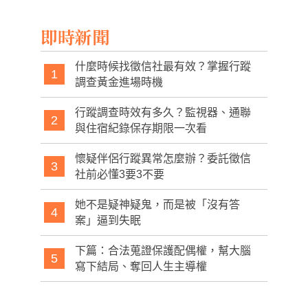
即時新聞
什麼時候找徵信社最有效？掌握行蹤
1
調查黃金進場時機
行蹤調查時效有多久？監視器、通聯
2
與住宿紀錄保存期限一次看
懷疑伴侶行蹤異常怎麼辦？委託徵信
3
社前必懂3要3不要
她不是疑神疑鬼，而是被「沒有答
4
案」逼到失眠
下篇：合法蒐證保護配偶權，幫大腦
5
寫下結局、奪回人生主導權