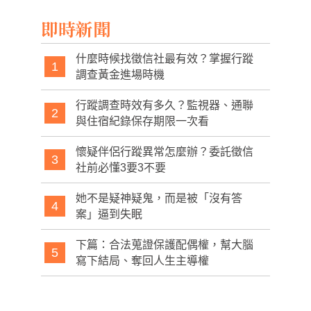
購潮
即時新聞
什麼時候找徵信社最有效？掌握行蹤
1
調查黃金進場時機
行蹤調查時效有多久？監視器、通聯
2
與住宿紀錄保存期限一次看
懷疑伴侶行蹤異常怎麼辦？委託徵信
3
社前必懂3要3不要
她不是疑神疑鬼，而是被「沒有答
4
案」逼到失眠
下篇：合法蒐證保護配偶權，幫大腦
5
寫下結局、奪回人生主導權