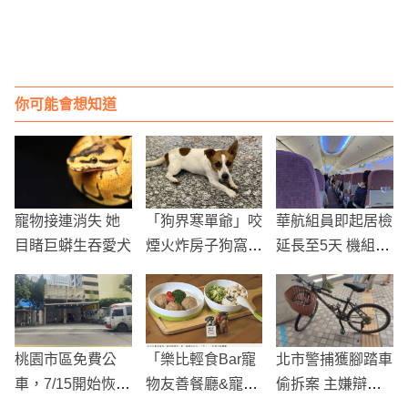
你可能會想知道
寵物接連消失 她
「狗界寒單爺」咬
華航組員即起居檢
目睹巨蟒生吞愛犬
煙火炸房子狗窩爆
延長至5天 機組員
紅 主人曝：牠平
發起連署盼回歸1
時喜歡抓老鼠
4天
桃園市區免費公
「樂比輕食Bar寵
北市警捕獲腳踏車
車，7/15開始恢復
物友善餐廳&寵物
偷拆案 主嫌辯稱