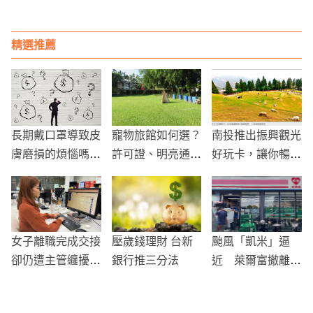
正常班次流量！
美容」推時蔬風狗
「誤解以為是廢
狗餐
棄」
精選推薦
長期戴口罩導致皮
寵物旅館如何選？
南投推出振興觀光
膚磨損的煩惱嗎？
許可證、明亮通
好玩卡，讓你暢遊
找回好膚質的背後
風、籠舍大小都是
玩爆投竹苗三地
功臣是他們這個保
重點
養品OEM
女子離職完成交接
壓歲錢理財 台新
颱風「凱米」逼
卻仍遭主管纏擾：
銀行推三分法
近 萊爾富撤離三
「可以不回覆公司
重美堤店 7-ELEV
訊息嗎？」
EN增備貨應對搶