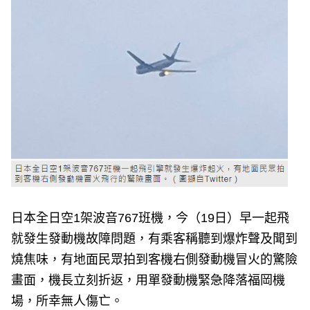
e
v
i
o
u
s
日本全日空1架波音767班機，今（19日）早一起飛
就發生發動機故障問題，有乘客稱聽到爆炸聲及聞到
燒焦味，有地面民眾拍到客機右側發動機冒火的驚險
畫面，機長立刻折返，用單發動機緊急降落福岡機
場，所幸無人傷亡。