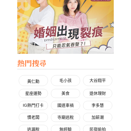
熱門搜尋
毛小孩
大谷翔平
黃仁勳
星座運勢
美食
退休理財
IG熱門打卡
國道車禍
李多慧
慣老闆
寺廟逃稅
加薪潮
逃漏稅
無經驗
民宿偷拍