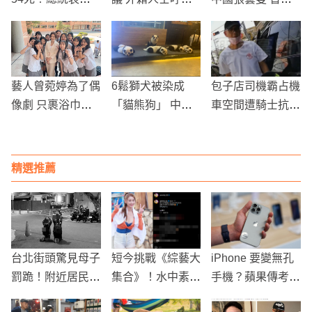
悼，台灣大使館表
開炎熱時節
女單16強
達慰問
藝人曾菀婷為了偶
6鬆獅犬被染成
包子店司機霸占機
像劇 只裹浴巾露
「貓熊狗」 中國
車空間遭騎士抗議
出香肩拍片！
寵物咖啡廳惹議
店長發聲致歉並承
諾改進
精選推薦
台北街頭驚見母子
短今挑戰《綜藝大
iPhone 要變無孔
罰跪！附近居民：
集合》！水中素顏
手機？蘋果傳考慮
希望社福部門能幫
曝光引爆話題
拔掉充電孔