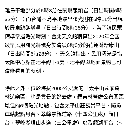
離島平地部分於6時8分在蘭嶼龍頭岩（日出時間6時
32分）；而台灣本島平地最早曙光則在6時11分出現
於屏東縣鵝鑾鼻（日出時間6時35分）。為了讓民眾
精準掌握曙光時刻，台北天文館精算出2020年全國
最早民用曙光將現身於清晨6時3分的花蓮縣新康山
（日出時間6時28分）。天文館指出，民用曙光是指
太陽中心點在地平線下6度，地平線與地面景物已可
清晰看見的時刻。
除此之外，位於海拔2000公尺處的「太平山國家森
林遊樂區」也是賞景的好去處，羅東林管處公布園區
最佳的6個曙光地點，包含太平山莊觀景平台、蹦蹦
車站起點月台、翠峰景觀道路（十四公里處）觀日
台、翠峰湖環山步道（三公里處）以及觀湖平台（○