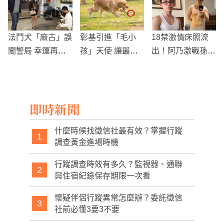
助他們
法鬥犬「麻古」誤
彰基引進「毛小
18禁激情床照流
闖警局 幸運再遇
孩」天使 讓最忠
出！阿乃激戰孫安
女主
實朋友來幫助我
佐：想睡你身上
們！
即時新聞
什麼時候找徵信社最有效？掌握行蹤
1
調查黃金進場時機
行蹤調查時效有多久？監視器、通聯
2
與住宿紀錄保存期限一次看
懷疑伴侶行蹤異常怎麼辦？委託徵信
3
社前必懂3要3不要