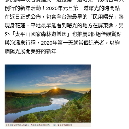
e
v
例行的新年活動！2020年元旦第一道曙光的時間點
i
o
在近日正式公佈，包含全台灣最早的「民用曙光」將
u
s
現身花蓮、平地最早能看到曙光的地方在屏東縣，另
外「太平山國家森林遊樂區」也推薦6個絕佳觀賞點
與泡溫泉行程，2020年第一天就當個追光者，以絢
爛陽光展開美好的新年！