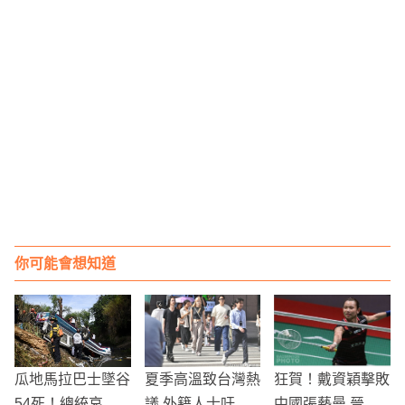
你可能會想知道
瓜地馬拉巴士墜谷
夏季高溫致台灣熱
狂賀！戴資穎擊敗
54死！總統哀
議 外籍人士吁避
中國張藝曼 晉級