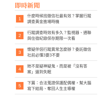
即時新聞
地
什麼時候找徵信社最有效？掌握行蹤
1
調查黃金進場時機
行蹤調查時效有多久？監視器、通聯
2
與住宿紀錄保存期限一次看
懷疑伴侶行蹤異常怎麼辦？委託徵信
3
社前必懂3要3不要
她不是疑神疑鬼，而是被「沒有答
4
案」逼到失眠
下篇：合法蒐證保護配偶權，幫大腦
5
寫下結局、奪回人生主導權