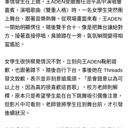
事情發生在上週，王ADEN受邀擔任治平高中演唱會
嘉賓，演唱歌曲〈雙重人格〉時，一名女學生突然衝
上舞台，跟著音樂熱舞。從現場畫面來看，王ADEN
一開始明顯愣住，隨後雙手合十、像是把舞台讓給對
方，接著直接停唱，臭臉蹲在一旁，氣氛瞬間變得相
當尷尬。
女學生很快察覺情況不對，立刻向王ADEN鞠躬道
歉，也跟著蹲下，隨後自行下台。事後她在 Threads
發文致歉，表示並非刻意搶風頭，「是會錯意以為可
以上台，因為真的很喜歡這首歌」。校方老師則解
釋，原本只是希望學生能在台下跳舞吸引偶像注意，
但影片中可看到，老師曾將學生拉到舞台前，才引發
後續狀況。