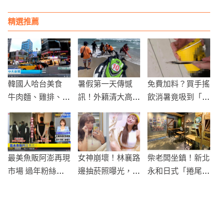
同連署終止殘忍皮
草交易！
精選推薦
韓國人哈台美食
暑假第一天傳憾
免費加料？買手搖
牛肉麵、雞排、滷
訊！外籍清大高材
飲消暑竟吸到「蜈
肉飯全上榜
生墾丁戲水溺斃...
蚣」，男子嚇傻狂
生前是AI學霸
喊：阿娘喂！
最美魚販阿澎再現
女神崩壞！林襄路
柴老闆坐鎮！新北
市場 過年粉絲追
邊抽菸照曝光，經
永和日式「捲尾巴
隨來捧場
紀人道歉：她會努
Let's Pet Paws R
力戒掉
estaurant」寵物
餐廳化身柴犬聚集