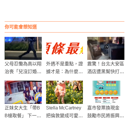
你可能會想知道
父母忍慟為高以翔
外遇不是重點，證
震驚！台北大安區
治喪「兒沒訂婚沒
據才是：為什麼很
酒店遭黑幫快打部
結婚」 水晶棺木
多人抓到背叛卻拿
隊襲擊，服務人員
永眠
不到賠償
驚慌逃竄
正妹女大生「帶B
Stella McCartney
嘉市發票換現金
B槍取餐」 下一秒
把倫敦變成可愛動
鼓勵市民將振興三
潑猴現身秒懂...
物區，呼籲大家一
倍券留在嘉市