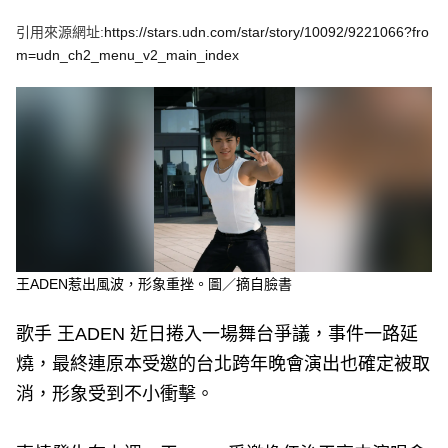
e
v
引用來源網址:
https://stars.udn.com/star/story/10092/9221066?fro
i
o
m=udn_ch2_menu_v2_main_index
u
s
王ADEN惹出風波，形象重挫。圖／摘自臉書
歌手 王ADEN 近日捲入一場舞台爭議，事件一路延
燒，最終連原本受邀的台北跨年晚會演出也確定被取
消，形象受到不小衝擊。