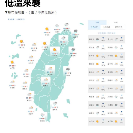
低溫來襲
e
v
i
o
u
s