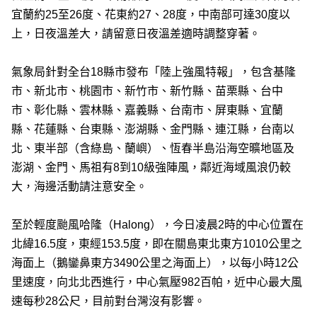
宜蘭約25至26度、花東約27、28度，中南部可達30度以
上，日夜溫差大，請留意日夜溫差適時調整穿著。
氣象局針對全台18縣市發布「陸上強風特報」，包含基隆
市、新北市、桃園市、新竹市、新竹縣、苗栗縣、台中
市、彰化縣、雲林縣、嘉義縣、台南市、屏東縣、宜蘭
縣、花蓮縣、台東縣、澎湖縣、金門縣、連江縣，台南以
北、東半部（含綠島、蘭嶼）、恆春半島沿海空曠地區及
澎湖、金門、馬祖有8到10級強陣風，鄰近海域風浪仍較
大，海邊活動請注意安全。
至於輕度颱風哈隆（Halong），今日凌晨2時的中心位置在
北緯16.5度，東經153.5度，即在關島東北東方1010公里之
海面上（鵝鑾鼻東方3490公里之海面上），以每小時12公
里速度，向北北西進行，中心氣壓982百帕，近中心最大風
速每秒28公尺，目前對台灣沒有影響。