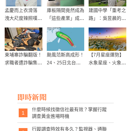
孟慶而上衣滑落
庫板隔間竟然成為
建國中學「重考之
洩大尺度辣照嘆這
「這些產業」成功
路」：吳昱晨的奮
事
的幕後功臣，尤其
鬥與重生
現在又是防疫期間
柬埔寨詐騙翻版！
颱風范斯高成形！
【7月星座運勢】
求職者遭詐騙集團
24、25日北台灣
水象星座、火象星
囚禁凌虐，每日
降雨明顯 中南部
座
「共食一碗泡麵」
也可能大雨
長達一個月
即時新聞
什麼時候找徵信社最有效？掌握行蹤
1
調查黃金進場時機
行蹤調查時效有多久？監視器、通聯