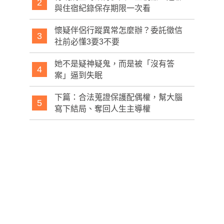
2
與住宿紀錄保存期限一次看
懷疑伴侶行蹤異常怎麼辦？委託徵信
3
社前必懂3要3不要
她不是疑神疑鬼，而是被「沒有答
4
案」逼到失眠
下篇：合法蒐證保護配偶權，幫大腦
5
寫下結局、奪回人生主導權