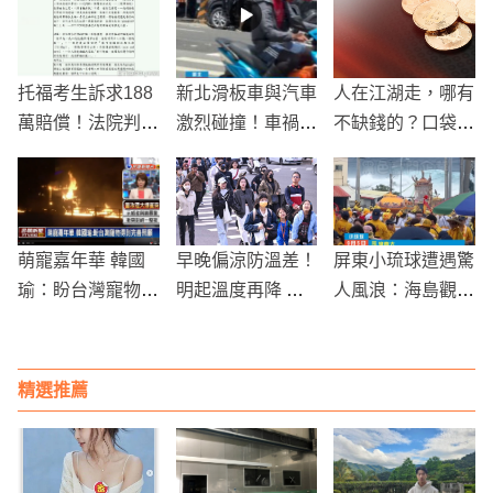
托福考生訴求188
新北滑板車與汽車
人在江湖走，哪有
萬賠償！法院判決
激烈碰撞！車禍引
不缺錢的？口袋破
無效，考生敗訴
發公路糾紛，雙方
洞的好幫手就是他
對峙
們了！
萌寵嘉年華 韓國
早晚偏涼防溫差！
屏東小琉球遭遇驚
瑜：盼台灣寵物得
明起溫度再降 週
人風浪：海島觀光
到完善照顧
六冷氣團南下
活動受阻，居民與
遊客應對措施
精選推薦