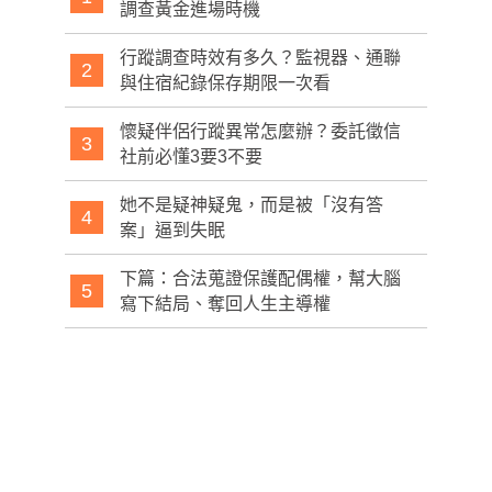
調查黃金進場時機
行蹤調查時效有多久？監視器、通聯
2
與住宿紀錄保存期限一次看
懷疑伴侶行蹤異常怎麼辦？委託徵信
3
社前必懂3要3不要
她不是疑神疑鬼，而是被「沒有答
4
案」逼到失眠
下篇：合法蒐證保護配偶權，幫大腦
5
寫下結局、奪回人生主導權