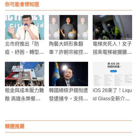
你可能會想知道
北市府推出「防
陶藝大師形象翻
電梯夾死人！女子
疫、紓困、轉型」
車？許朝宗被控抄
搭乘電梯被攔腰夾
概念，柯P團隊將
襲＋非本人創作
15分鐘
找北一女試辦校園
工藝中心還出律師
完全E化
函壓人！
租金與成本壓力難
韓國總統尹錫悅遭
iOS 26來了！Liqu
敵 高雄永樂餐飲
發逮捕令，支持者
id Glass全新介面
集團3品牌6間門
反對集會
超吸睛 三款舊iPh
市將全面歇業
one慘遭淘汰
精選推薦