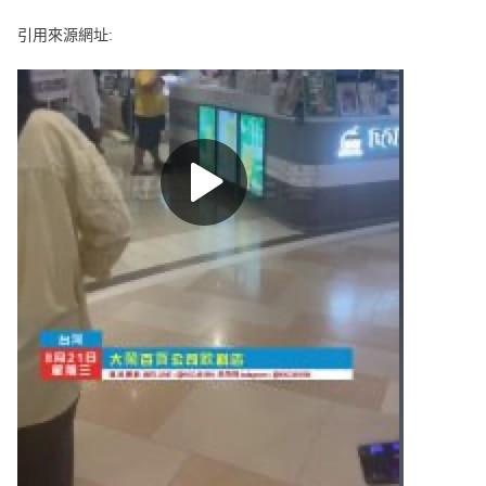
e
v
引用來源網址:
i
o
u
s