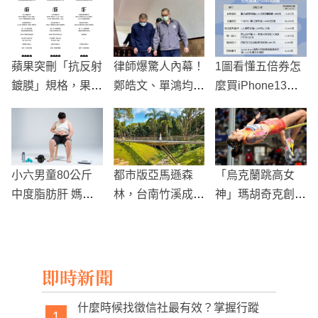
蘋果突刪「抗反射
律師爆驚人內幕！
1圖看懂五倍券怎
鍍膜」規格，果粉
鄭皓文、單鴻均、
麼買iPhone13最
質疑信心受損
秦睿昀涉「直播陪
省錢最高現賺2.7
偵筆錄」幫詐騙集
萬！
團洩密
小六男童80公斤
都市版亞馬遜森
「烏克蘭跳高女
中度脂肪肝 媽
林，台南竹溪成為
神」瑪胡奇克創下
驚：都吃清蒸水煮
新的網美踏青景點
世界紀錄，奪得巴
醫聽「恐怖菜單」
黎站鑽石聯賽金
搖頭了
牌！
即時新聞
什麼時候找徵信社最有效？掌握行蹤
1