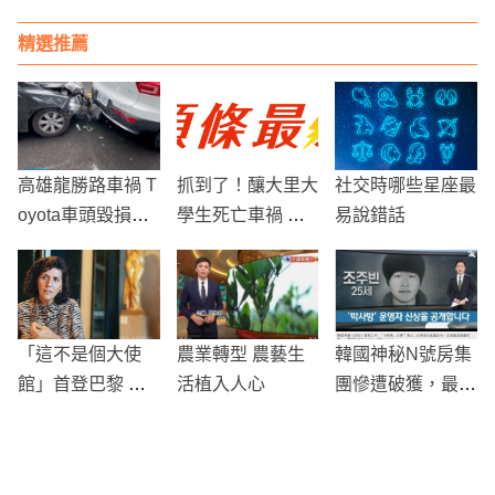
現你夢想的第一步
精選推薦
高雄龍勝路車禍 T
抓到了！釀大里大
社交時哪些星座最
oyota車頭毀損嚴
學生死亡車禍 駕
易說錯話
重 Volvo僅輕微損
駛脫口「唉呦、算
傷——車輛堅固度
了」肇逃
引發關注
「這不是個大使
農業轉型 農藝生
韓國神秘N號房集
館」首登巴黎 台
活植入人心
團慘遭破獲，最大
灣議題引發共鳴
的性剝削集團