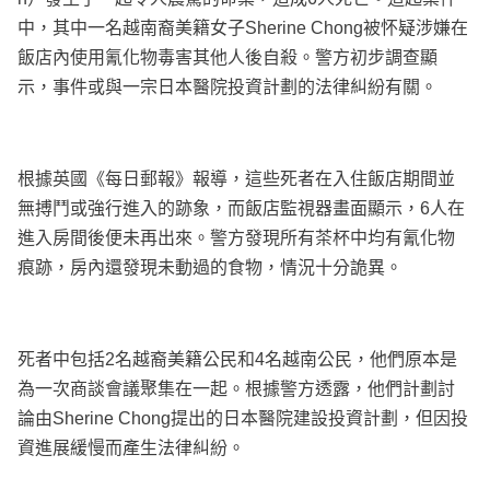
中，其中一名越南裔美籍女子Sherine Chong被怀疑涉嫌在
飯店內使用氰化物毒害其他人後自殺。警方初步調查顯
示，事件或與一宗日本醫院投資計劃的法律糾紛有關。
根據英國《每日郵報》報導，這些死者在入住飯店期間並
無搏鬥或強行進入的跡象，而飯店監視器畫面顯示，6人在
進入房間後便未再出來。警方發現所有茶杯中均有氰化物
痕跡，房內還發現未動過的食物，情況十分詭異。
死者中包括2名越裔美籍公民和4名越南公民，他們原本是
為一次商談會議聚集在一起。根據警方透露，他們計劃討
論由Sherine Chong提出的日本醫院建設投資計劃，但因投
資進展緩慢而產生法律糾紛。