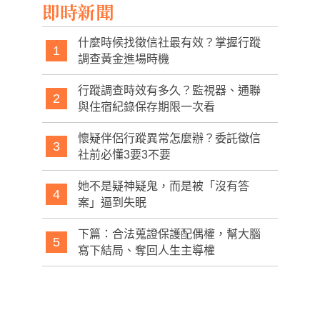
即時新聞
什麼時候找徵信社最有效？掌握行蹤
1
調查黃金進場時機
行蹤調查時效有多久？監視器、通聯
2
與住宿紀錄保存期限一次看
懷疑伴侶行蹤異常怎麼辦？委託徵信
3
社前必懂3要3不要
她不是疑神疑鬼，而是被「沒有答
4
案」逼到失眠
下篇：合法蒐證保護配偶權，幫大腦
5
寫下結局、奪回人生主導權