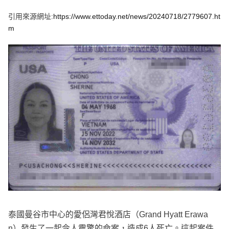
e
v
引用來源網址:
https://www.ettoday.net/news/20240718/2779607.ht
i
o
m
u
s
泰國曼谷市中心的愛侶灣君悅酒店（Grand Hyatt Erawa
n）發生了一起令人震驚的命案，造成6人死亡。這起案件