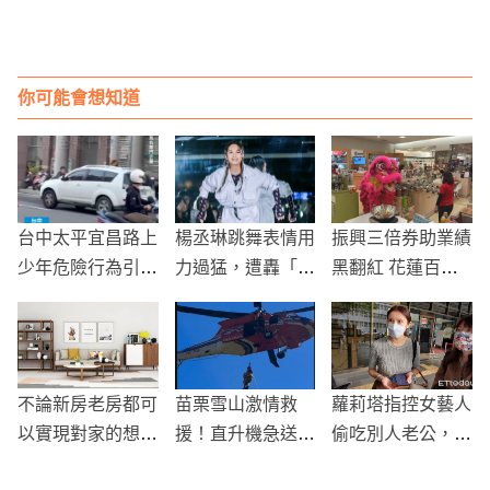
你可能會想知道
台中太平宜昌路上
楊丞琳跳舞表情用
振興三倍券助業績
少年危險行為引關
力過猛，遭轟「猙
黑翻紅 花蓮百貨
注 路人圍觀
獰系舞者」！
週年慶開跑
不論新房老房都可
苗栗雪山激情救
蘿莉塔指控女藝人
以實現對家的想
援！直升機急送夫
偷吃別人老公，遭
像，用空間設計實
妻下山救治
法院判刑2個月！