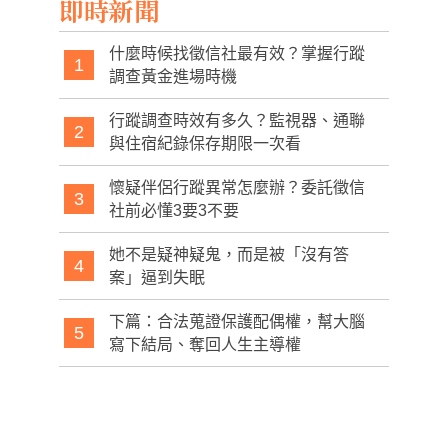
即時新聞
什麼時候找徵信社最有效？掌握行蹤
1
調查黃金進場時機
行蹤調查時效有多久？監視器、通聯
2
與住宿紀錄保存期限一次看
懷疑伴侶行蹤異常怎麼辦？委託徵信
3
社前必懂3要3不要
她不是疑神疑鬼，而是被「沒有答
4
案」逼到失眠
下篇：合法蒐證保護配偶權，幫大腦
5
寫下結局、奪回人生主導權