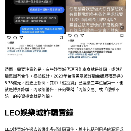
然而，需要注意的是，有些娛樂城代理可能本身就是詐騙，或與詐
騙集團有合作。根據統計，2023年台灣民眾被詐騙金額累積高達8
8.78億元，創史上新高。其中「假投資」已連續三年位居第一，也
就是博弈詐騙。內政部警告，任何聲稱「內線交易」或「穩賺不
賠」的投資機會就是詐騙。
LEO娛樂城詐騙
實錄
LEO娛樂城在過去曾爆出多起詐騙事件，其中包括利用系統漏洞或