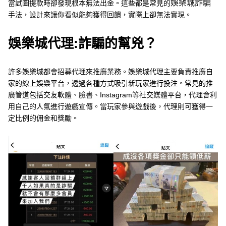
娛樂城詐騙
當試圖提款時卻發現根本無法出金。這些都是常見的
手法，設計來讓你看似能夠獲得回饋，實際上卻無法實現。
娛樂城代理
:詐騙的幫兇？
許多娛樂城都會招募代理來推廣業務。娛樂城代理主要負責推廣自
家的線上娛樂平台，透過各種方式吸引新玩家進行投注。常見的推
廣管道包括交友軟體、臉書、Instagram等社交媒體平台，代理會利
用自己的人氣進行遊戲宣傳。當玩家參與遊戲後，代理則可獲得一
定比例的佣金和獎勵。