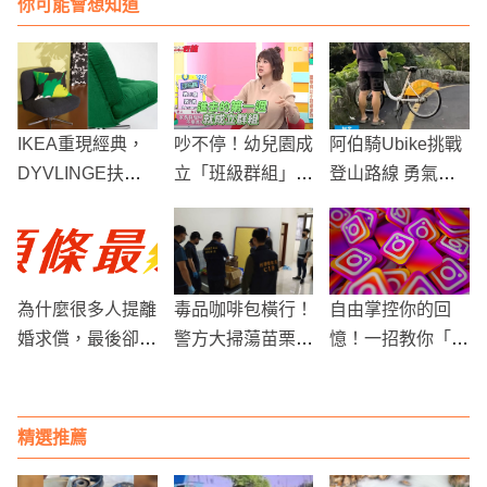
你可能會想知道
IKEA重現經典，
吵不停！幼兒園成
阿伯騎Ubike挑戰
DYVLINGE扶手
立「班級群組」家
登山路線 勇氣與
椅帶來復古風潮
長瘋狂嚼舌根，朱
體力驚艷路人
芯儀無奈讓孩子轉
學
為什麼很多人提離
毒品咖啡包橫行！
自由掌控你的回
婚求償，最後卻拿
警方大掃蕩苗栗多
憶！一招教你「單
不到結果？徵信業
處 科技工具揪出
獨刪除IG照片」
角度看關鍵差異
大批毒品藏匿地
精選推薦