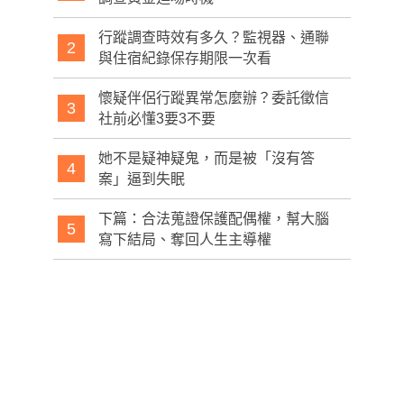
行蹤調查時效有多久？監視器、通聯
2
與住宿紀錄保存期限一次看
懷疑伴侶行蹤異常怎麼辦？委託徵信
3
社前必懂3要3不要
她不是疑神疑鬼，而是被「沒有答
4
案」逼到失眠
下篇：合法蒐證保護配偶權，幫大腦
5
寫下結局、奪回人生主導權