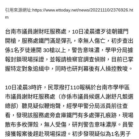
e
v
引用來源網址:
https://www.ettoday.net/news/20221110/2376926.ht
i
o
m
u
s
台南市議員謝財旺服務處，10日凌晨遭歹徒朝鐵門
開槍，服務處鐵門滿是彈孔，幸無人傷亡，初步查出
係1名歹徒連開 30槍以上，警告意味濃，學甲分局據
報封鎖現場採證，並報請檢察官調查偵辦，目前已掌
握特定對象追緝中，同時也研判幕後有人操控教唆。
10日凌晨3時許，民眾撥打110報稱於台南市學甲區
市議員謝財旺服務處（亦係市議員候選人謝舒凡競選
總部）聽見疑似鞭炮聲，經學甲警分局派員前往查
看，發現該服務處旁倉庫鐵門有多處彈孔痕跡，現場
散布多枚彈殼，無人受傷，研判警告意味濃厚。員警
接獲報案後趕赴現場採證。初步發現疑似為1名男子