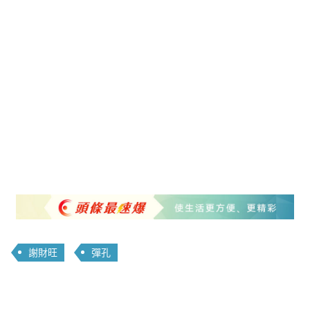
謝財旺
彈孔