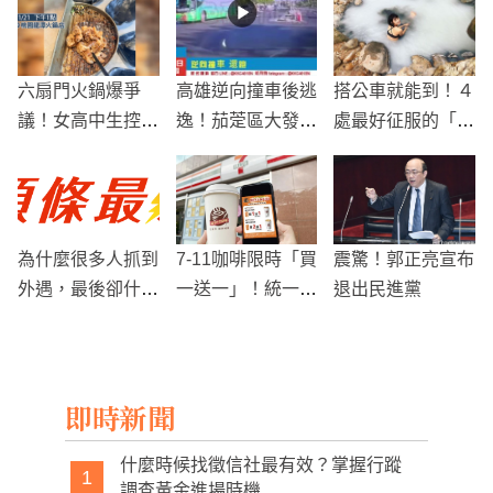
六扇門火鍋爆爭
高雄逆向撞車後逃
搭公車就能到！４
議！女高中生控被
逸！茄萣區大發路
處最好征服的「野
逼刷鍋 店家反
驚險追撞，肇事者
溪溫泉」還能泡湯
駁：她們故意乾燒
逃亡
兼賞楓
為什麼很多人抓到
7-11咖啡限時「買
震驚！郭正亮宣布
外遇，最後卻什麼
一送一」！統一獅
退出民進黨
都拿不到？問題其
奪冠優惠一次看
實出在這一步
即時新聞
什麼時候找徵信社最有效？掌握行蹤
1
調查黃金進場時機