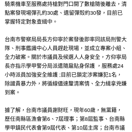
騎乘機車至服務處持槍對門口開了數槍隨後離去，清
點案發現場彈孔約30處、遺留彈殼約30發，目前已
掌握特定對象查緝中。
台南市警察局局長方仰寧於案發後即率同該局刑警大
隊、刑事鑑識中心人員趕赴現場，並成立專案小組、
全力破案。關於市議員及候選人人身安全，方仰寧局
長亦指示學甲警分局派遣隨扈貼身保護 ，服務處24
小時派員加強安全維護 ;目前已鎖定涉案嫌犯1名，
除譴責暴力外，將循線儘速釐清案情、全力緝拿兇嫌
到案。
據了解，台南市議員謝財旺，現年60歲，無黨籍，
歷任南縣區漁會第6、7屆理事；第8屆監事、台南縣
學甲鎮民代表會第9屆代表、第10屆主席；台南市議