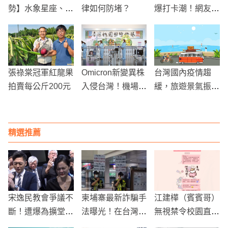
勢】水象星座、火
律如何防堵？
爆打卡潮！網友竟
象星座
搶當低頭族拍「銀
杏落葉」？
張祿棠冠軍紅龍果
Omicron新變異株
台灣國內疫情趨
拍賣每公斤200元
入侵台灣！機場攔
緩，旅遊景氣振
截5例，疫情恐升
興，端午連假訂房
溫
難求
精選推薦
宋逸民教會爭議不
柬埔寨最新詐騙手
江建樺（賓賓哥）
斷！遭爆為擴堂砸
法曝光！在台灣成
無視禁令校園直播
下6000萬，感
立公司，員工旅遊
惹禍！遭罰13萬