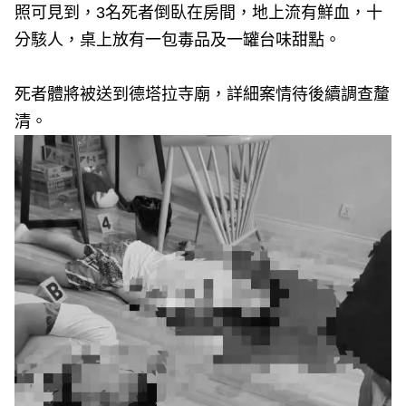
照可見到，3名死者倒臥在房間，地上流有鮮血，十
分駭人，桌上放有一包毒品及一罐台味甜點。
死者體將被送到德塔拉寺廟，詳細案情待後續調查釐
清。