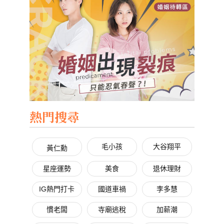
熱門搜尋
毛小孩
大谷翔平
黃仁勳
星座運勢
美食
退休理財
IG熱門打卡
國道車禍
李多慧
慣老闆
寺廟逃稅
加薪潮