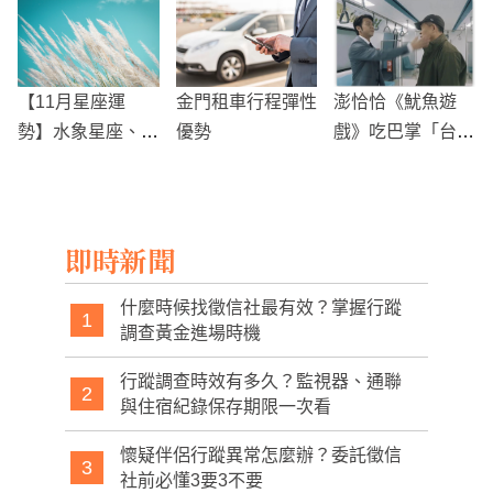
嘆：盼能洗刷更多
整車載去柬埔寨
又被控私拿感謝狀
的靈魂
涉竊盜罪
【11月星座運
金門租車行程彈性
澎恰恰《魷魚遊
勢】水象星座、火
優勢
戲》吃巴掌「台版
象星座
諧星孔劉」嚇到手
抖到不行
即時新聞
什麼時候找徵信社最有效？掌握行蹤
1
調查黃金進場時機
行蹤調查時效有多久？監視器、通聯
2
與住宿紀錄保存期限一次看
懷疑伴侶行蹤異常怎麼辦？委託徵信
3
社前必懂3要3不要