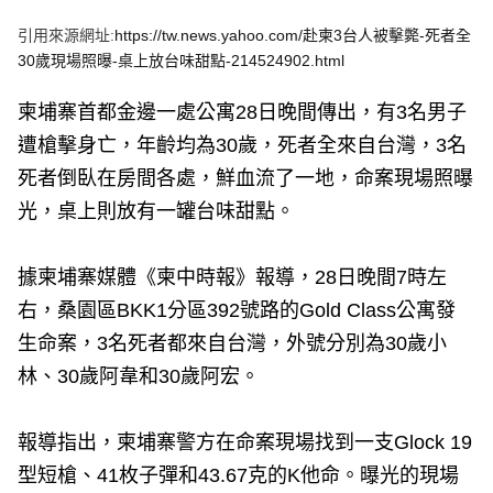
e
v
引用來源網址:
https://tw.news.yahoo.com/赴柬3台人被擊斃-死者全
i
o
30歲現場照曝-桌上放台味甜點-214524902.html
u
s
柬埔寨首都金邊一處公寓28日晚間傳出，有3名男子
遭槍擊身亡，年齡均為30歲，死者全來自台灣，3名
死者倒臥在房間各處，鮮血流了一地，命案現場照曝
光，桌上則放有一罐台味甜點。
據柬埔寨媒體《柬中時報》報導，28日晚間7時左
右，桑園區BKK1分區392號路的Gold Class公寓發
生命案，3名死者都來自台灣，外號分別為30歲小
林、30歲阿韋和30歲阿宏。
報導指出，柬埔寨警方在命案現場找到一支Glock 19
型短槍、41枚子彈和43.67克的K他命。曝光的現場