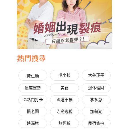
熱門搜尋
毛小孩
大谷翔平
黃仁勳
星座運勢
美食
退休理財
IG熱門打卡
國道車禍
李多慧
慣老闆
寺廟逃稅
加薪潮
逃漏稅
無經驗
民宿偷拍