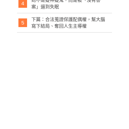
她不是疑神疑鬼，而是被「沒有答
4
案」逼到失眠
下篇：合法蒐證保護配偶權，幫大腦
5
寫下結局、奪回人生主導權