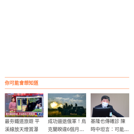
你可能會想知道
最夯鐵道旅遊 平
成功逼退俄軍！烏
基隆也傳確診 陳
溪線放天燈賞瀑
克蘭睽違6個月首
時中坦言：可能進