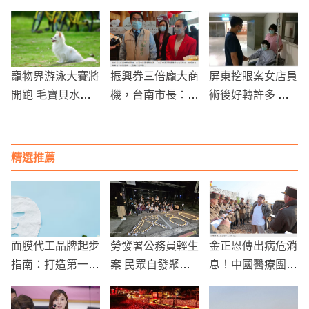
度取得勝利
入第三級警戒
寵物界游泳大賽將
振興券三倍龐大商
屏東挖眼案女店員
開跑 毛寶貝水陸
機，台南市長：會
術後好轉許多 高
運動會下周六登場
主動稽查不肖業者
雄長庚全額補助醫
提高價格情況
療費
精選推薦
面膜代工品牌起步
勞發署公務員輕生
金正恩傳出病危消
指南：打造第一款
案 民眾自發聚集
息！中國醫療團隊
明星商品的關鍵步
新莊悼念
緊急待命
驟