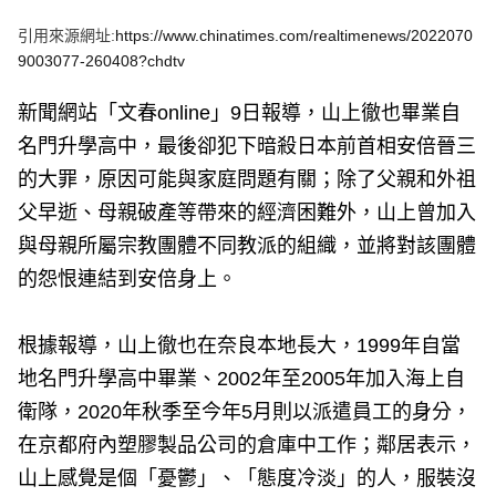
e
v
引用來源網址:
https://www.chinatimes.com/realtimenews/2022070
i
o
9003077-260408?chdtv
u
s
新聞網站「文春online」9日報導，山上徹也畢業自
名門升學高中，最後卻犯下暗殺日本前首相安倍晉三
的大罪，原因可能與家庭問題有關；除了父親和外祖
父早逝、母親破產等帶來的經濟困難外，山上曾加入
與母親所屬宗教團體不同教派的組織，並將對該團體
的怨恨連結到安倍身上。
根據報導，山上徹也在奈良本地長大，1999年自當
地名門升學高中畢業、2002年至2005年加入海上自
衛隊，2020年秋季至今年5月則以派遣員工的身分，
在京都府內塑膠製品公司的倉庫中工作；鄰居表示，
山上感覺是個「憂鬱」、「態度冷淡」的人，服裝沒