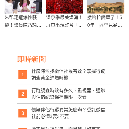
朱凱翔遭爆性騷
溫泉季最美燈海！
撒哈拉變藍了！5
擾！議員陳乃瑜怒
屏東出現整片「日
0年一遇罕見暴雨
控「差點被性侵」
系楓紅」引網讚
後 沙漠波光粼粼
嘆！
現狀曝
即時新聞
什麼時候找徵信社最有效？掌握行蹤
1
調查黃金進場時機
行蹤調查時效有多久？監視器、通聯
2
與住宿紀錄保存期限一次看
懷疑伴侶行蹤異常怎麼辦？委託徵信
3
社前必懂3要3不要