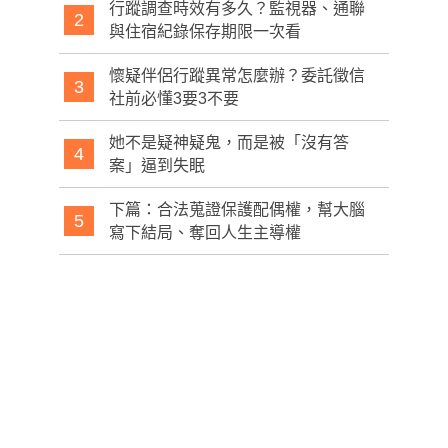
行蹤調查時效有多久？監視器、通聯
2
與住宿紀錄保存期限一次看
懷疑伴侶行蹤異常怎麼辦？委託徵信
3
社前必懂3要3不要
她不是疑神疑鬼，而是被「沒有答
4
案」逼到失眠
下篇：合法蒐證保護配偶權，幫大腦
5
寫下結局、奪回人生主導權