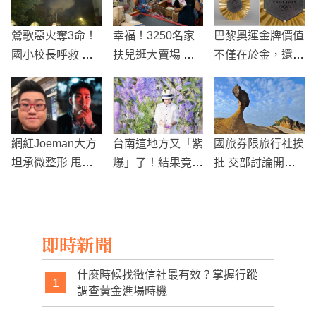
鶯歌惡火奪3命！
幸福！3250名家
巴黎奧運金牌價值
國小校長呼救 遭
扶兒逛大賣場 用
不僅在於金，還融
火噬成焦屍
振興三倍券暢買物
入艾菲爾鐵塔歷史
資
網紅Joeman大方
台南這地方又「紫
國旅券限旅行社挨
坦承微整形 甩肉2
爆」了！結果竟然
批 交部討論開放
2公斤新造型引網
還可以吸引一堆人
旅宿遊樂園
友瘋狂
前往
即時新聞
什麼時候找徵信社最有效？掌握行蹤
1
調查黃金進場時機