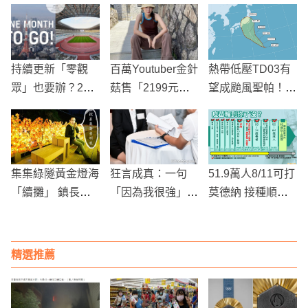
持續更新「零觀
百萬Youtuber金針
熱帶低壓TD03有
眾」也要辦？202
菇售「2199元韓
望成颱風聖帕！路
0東京奧運即將登
式烤肉組」，遭網
徑朝日本移動、台
場，轉播資訊、選
紅開箱狂批：賣粉
灣天氣轉雷陣雨
手陣容看點，我們
絲信仰！
隔空助攻！
集集綠隧黃金燈海
狂言成真：一句
51.9萬人8/11可打
「續攤」 鎮長化
「因為我很強」讓
莫德納 接種順
身「裴咧啾」放閃
新鮮人高薪獲錄
序、時程、線上預
約方式一次看
精選推薦