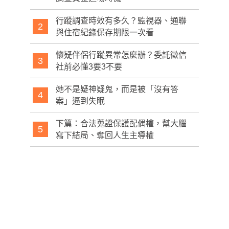
行蹤調查時效有多久？監視器、通聯
2
與住宿紀錄保存期限一次看
懷疑伴侶行蹤異常怎麼辦？委託徵信
3
社前必懂3要3不要
她不是疑神疑鬼，而是被「沒有答
4
案」逼到失眠
下篇：合法蒐證保護配偶權，幫大腦
5
寫下結局、奪回人生主導權