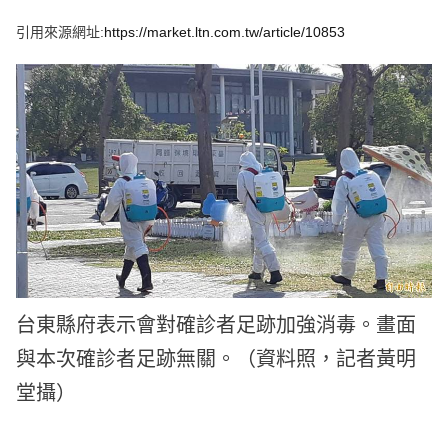
e
v
引用來源網址:
https://market.ltn.com.tw/article/10853
i
o
u
s
台東縣府表示會對確診者足跡加強消毒。畫面
與本次確診者足跡無關。（資料照，記者黃明
堂攝）