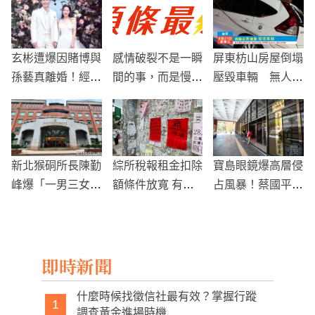
玄彬遭爆因賭博與
感情破裂不是一瞬
屏東枋山房屋倒塌
孫藝真離婚！經紀
間的事，而是慢慢
壓毀車輛 無人傷
公司表示：提告到
的不再需要對方的
亡但財產損失慘重
底
那一天開始嗎?
新北猴硐所長陳勤
綜所稅報租金扣除
寶島眼鏡爆高層侵
峰爆「一男三女」
額條件放寬 有殼
占風暴！蔡國平5
桃色風波 劈腿被
族外縣市上班租屋
00萬交保、美女
抓包遭記過拔官
等5樣態適用
總經理蔡宜珊300
萬交保
即時新聞
什麼時候找徵信社最有效？掌握行蹤
1
調查黃金進場時機