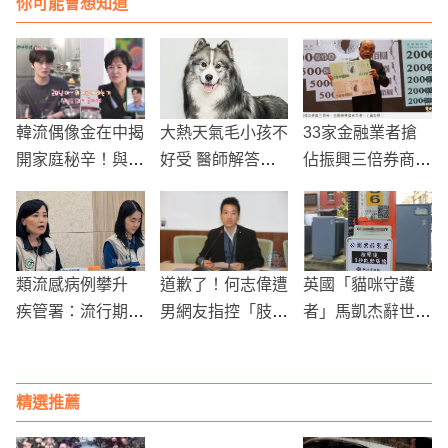
你可能會想知道
韓流偶像金在中揭
大熱天氣毛小孩不
33家金融業者搶
開家庭秘辛！與美
好受 醫師解答消
佔振興三倍券商
魔女姊姊甜蜜對話
暑良方
機，外商銀行更提
震撼粉絲
出加碼大優惠！
類流感病例攀升
道歉了！何志偉遭
英國「貓咪守護
疾管署：流行期將
男網友指控「肢體
者」馬凱杰辭世
至 長者接種疫苗
性騷擾」
高雄市追思會送別
可降75%重症風險
「喵星人天使」
精選推薦