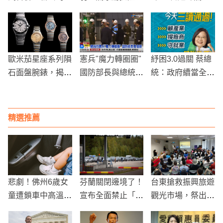
稱定為「台新新光
惕未來可能的大地
影響局部10度
金控」 資產排名
震
躍升第4大
歐米茄星座系列隕
憲兵"魔力轉圈圈"
紓困3.0過關 蔡總
石面盤腕錶，揭示
國防部長與總統通
統：政府續當全民
宇宙奧秘
通看傻眼
最強後盾
精選推薦
悲劇！佛州6歲女
芬蘭關閉邊境了！
台東搶救振興旅遊
童遭鎖車中高溫烘
宣布全面禁止「俄
觀光市場，祭出多
烤致死
羅斯遊客」入境
項優惠措施