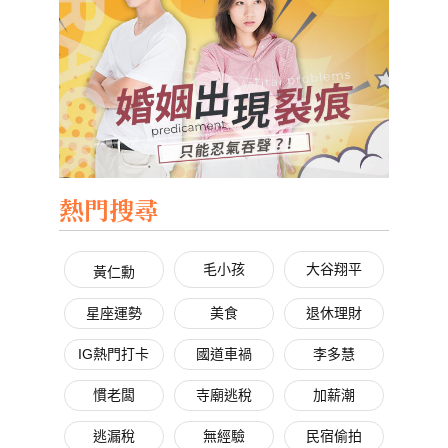
熱門搜尋
毛小孩
大谷翔平
黃仁勳
星座運勢
美食
退休理財
IG熱門打卡
國道車禍
李多慧
慣老闆
寺廟逃稅
加薪潮
逃漏稅
無經驗
民宿偷拍