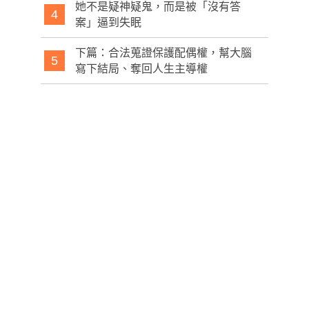
她不是疑神疑鬼，而是被「沒有答
4
案」逼到失眠
下篇：合法蒐證保護配偶權，幫大腦
5
寫下結局、奪回人生主導權