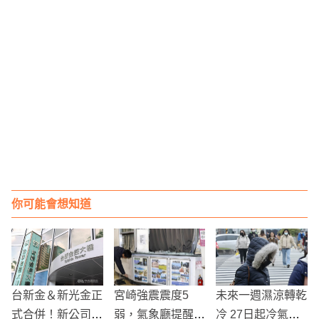
你可能會想知道
台新金＆新光金正
宮崎強震震度5
未來一週濕涼轉乾
式合併！新公司名
弱，氣象廳提醒警
冷 27日起冷氣團