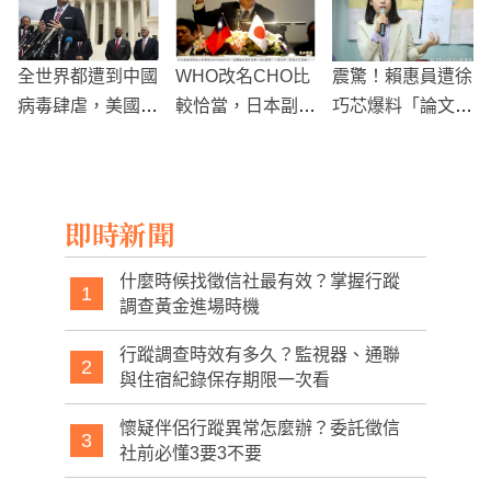
全世界都遭到中國
WHO改名CHO比
震驚！賴惠員遭徐
病毒肆虐，美國密
較恰當，日本副相
巧芯爆料「論文抄
蘇里州開出求償第
毒舌被讚爆
襲」
一槍！
即時新聞
什麼時候找徵信社最有效？掌握行蹤
1
調查黃金進場時機
行蹤調查時效有多久？監視器、通聯
2
與住宿紀錄保存期限一次看
懷疑伴侶行蹤異常怎麼辦？委託徵信
3
社前必懂3要3不要