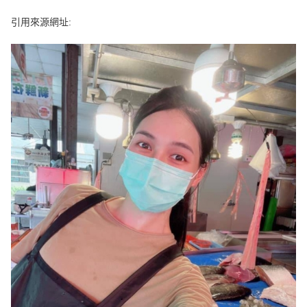
e
v
引用來源網址:
i
o
u
s