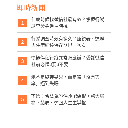
即時新聞
什麼時候找徵信社最有效？掌握行蹤
1
調查黃金進場時機
行蹤調查時效有多久？監視器、通聯
2
與住宿紀錄保存期限一次看
懷疑伴侶行蹤異常怎麼辦？委託徵信
3
社前必懂3要3不要
她不是疑神疑鬼，而是被「沒有答
4
案」逼到失眠
下篇：合法蒐證保護配偶權，幫大腦
5
寫下結局、奪回人生主導權