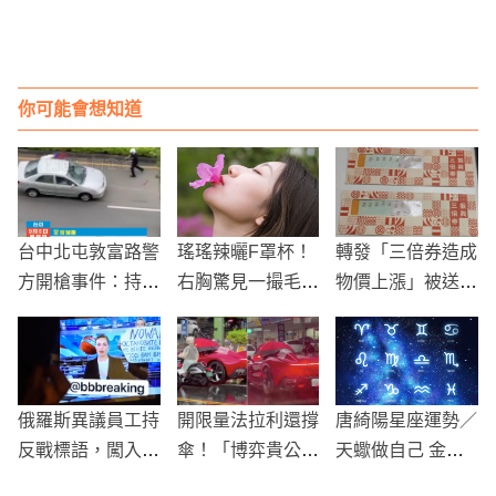
你可能會想知道
台中北屯敦富路警
瑤瑤辣曬F罩杯！
轉發「三倍券造成
方開槍事件：持械
右胸驚見一撮毛
物價上漲」被送辦
嫌疑人被制伏
網嚇壞
法官：屬言論自由
範圍不罰
俄羅斯異議員工持
開限量法拉利還撐
唐綺陽星座運勢／
反戰標語，闖入播
傘！「博弈貴公
天蠍做自己 金牛
報新聞現場！
子」陳肯特涉詐3
雙魚注意健康