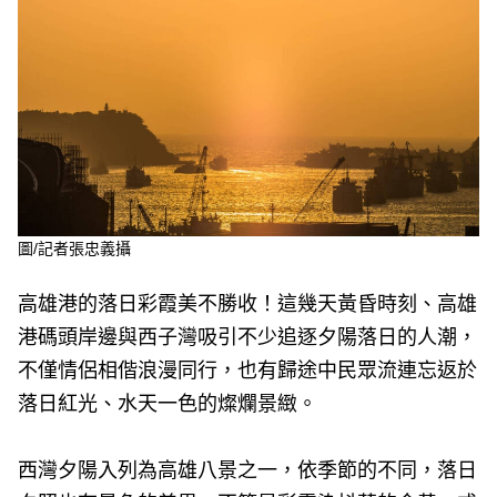
e
v
i
o
u
s
圖/記者張忠義攝
高雄港的落日彩霞美不勝收！這幾天黃昏時刻、高雄
港碼頭岸邊與西子灣吸引不少追逐夕陽落日的人潮，
不僅情侶相偕浪漫同行，也有歸途中民眾流連忘返於
落日紅光、水天一色的燦爛景緻。
西灣夕陽入列為高雄八景之一，依季節的不同，落日