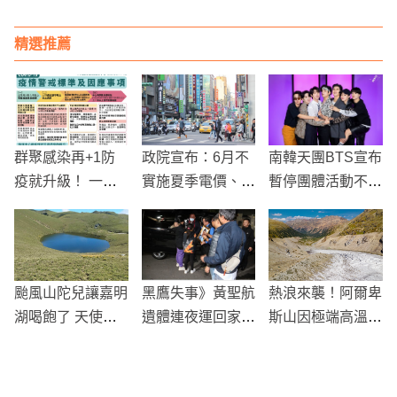
億起訴 財產轉移
給女友被抓包
精選推薦
群聚感染再+1防
政院宣布：6月不
南韓天團BTS宣布
疫就升級！ 一張
實施夏季電價、染
暫停團體活動不解
表看懂疫情警戒標
疫死者發10萬慰
散！即將展開SOL
準
問金
O活動
颱風山陀兒讓嘉明
黑鷹失事》黃聖航
熱浪來襲！阿爾卑
湖喝飽了 天使的
遺體連夜運回家
斯山因極端高溫，
眼淚如藍寶石
親友慟：死前仍緊
冰川消融速度刷新
抱守護總長
紀錄