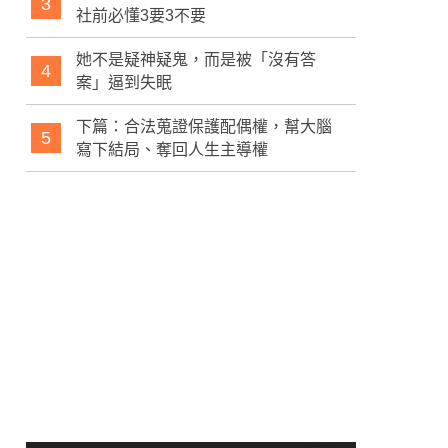
3
社前必懂3要3不要
她不是疑神疑鬼，而是被「沒有答
4
案」逼到失眠
下篇：合法蒐證保護配偶權，幫大腦
5
寫下結局、奪回人生主導權