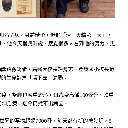
不知名罕病，身體畸形，但他「活一天精彩一天」，
章，他今天獲獎時說，感覺很多人看到他的努力，更
頒獎給孫翊倫，高醫大校長鐘育志、登發國小校長范
觀的生命詩篇「活下去」勉勵。
度，雙腳也嚴重變形，11歲身高僅100公分、體重
元坤治療，迄今仍找不出病因。
世界的罕病超過7000種，每天都有新的被發現，8