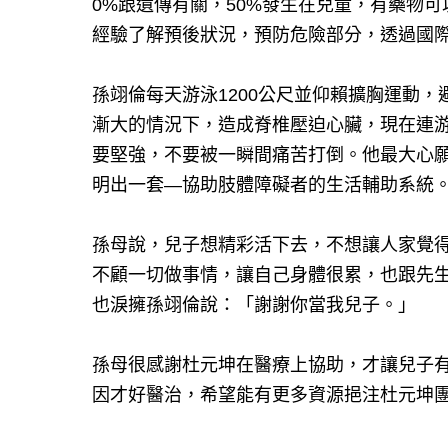
0%跟遺傳有關，50%發生在兒童，有藥物
經驗了解預後狀況，預防危險部分，透過國
孫翊倫每天游泳1200公尺並仰賴擴胸運動
漸大的情況下，造成脊椎壓迫心臟，現在連
要堅強，不要被一瞬間痛苦打倒。他最大心
明出一套—協助肢體障礙者的生活輔助系統
孫母說，兒子想精彩活下去，不想讓人家覺
不顧一切做事情，讓自己身體很累，也跟先
也淚擁孫翊倫說：「謝謝你當我兒子。」
孫母很感謝杜元坤在醫療上協助，才讓兒子
因才好醫治，希望能有更多資源挹注杜元坤