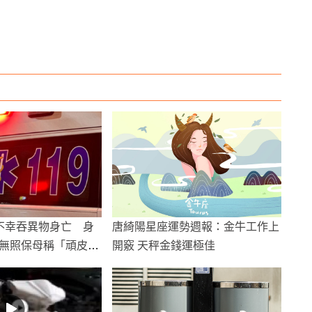
不幸吞異物身亡 身
唐綺陽星座運勢週報：金牛工作上
無照保母稱「頑皮跌
開竅 天秤金錢運極佳