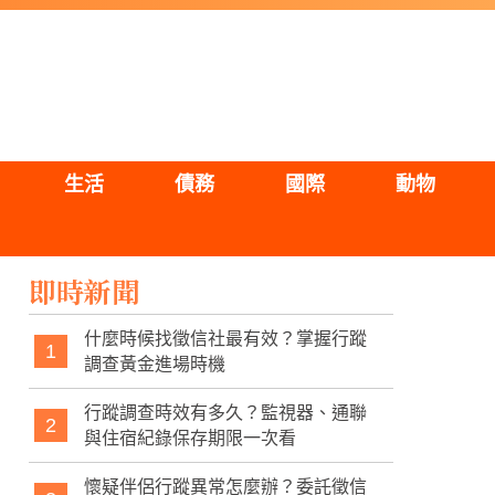
生活
債務
國際
動物
即時新聞
什麼時候找徵信社最有效？掌握行蹤
1
調查黃金進場時機
行蹤調查時效有多久？監視器、通聯
2
與住宿紀錄保存期限一次看
懷疑伴侶行蹤異常怎麼辦？委託徵信