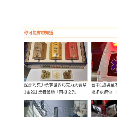
你可能會想知道
妮娜巧克力勇奪世界巧克力大賽拿
台中1歲男童
1金2銀 業者獲頒「南投之光」
體多處瘀傷 
倒」遭調查