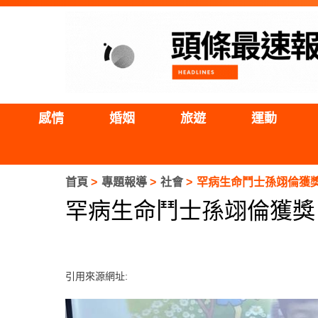
感情
婚姻
旅遊
運動
首頁
專題報導
社會
罕病生命鬥士孫翊倫獲獎
罕病生命鬥士孫翊倫獲獎
引用來源網址: