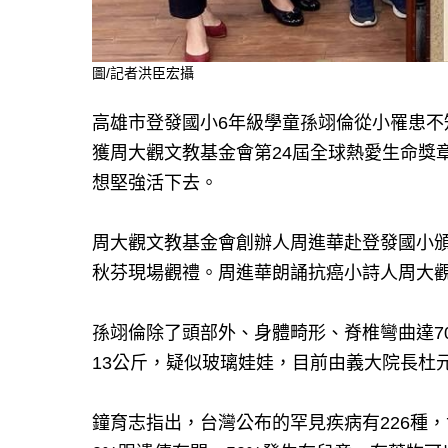
圖/記者洪臣宏攝
高雄市登發國小6年級學童孫翊倫從小罹患
獲周大觀文教基金會第24屆全球熱愛生命獎
想堅強活下去。
周大觀文教基金會創辦人周進華赴登發國小
秋芬現場觀禮。周進華朗誦抗癌小詩人周大
孫翊倫除了頭部外、身體畸形、脊椎彎曲達70
13公斤，疑似玻璃娃娃，目前由義大院長杜
鐘育志指出，台灣公布的罕見疾病有226種，