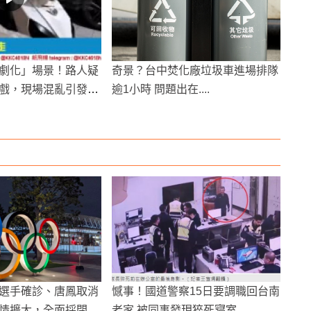
劇化」場景！路人疑
奇景？台中焚化廠垃圾車進場排隊
戲，現場混亂引發關
逾1小時 問題出在....
選手確診、唐鳳取消
憾事！國道警察15日要調職回台南
情擴大，全面採閉門
老家 被同事發現猝死寢室