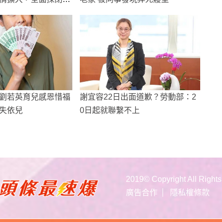
劉若英育兒感恩惜福
謝宜容22日出面道歉？勞動部：2
失依兒
0日起就聯繫不上
2019© Copyright All Right
廣告合作
隱私權條款