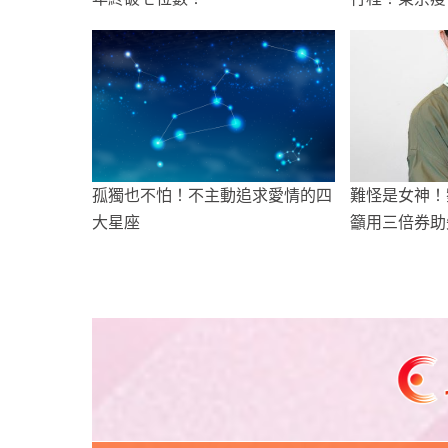
賽
孤獨也不怕！不主動追求愛情的四
難怪是女神！
大星座
籲用三倍券助