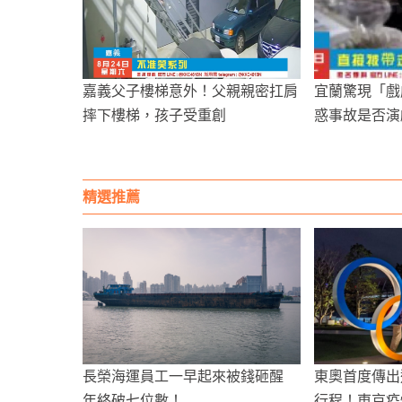
嘉義父子樓梯意外！父親親密扛肩
宜蘭驚現「戲
摔下樓梯，孩子受重創
惑事故是否演
注
精選推薦
長榮海運員工一早起來被錢砸醒
東奧首度傳出
年終破七位數！
行程！東京疫