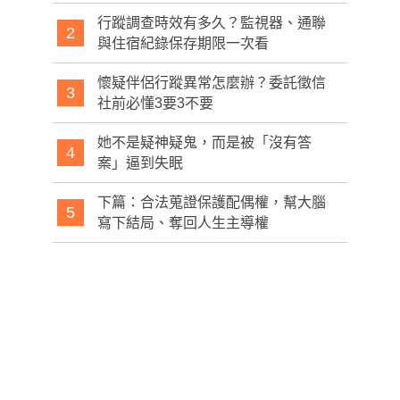
行蹤調查時效有多久？監視器、通聯
2
與住宿紀錄保存期限一次看
懷疑伴侶行蹤異常怎麼辦？委託徵信
3
社前必懂3要3不要
她不是疑神疑鬼，而是被「沒有答
4
案」逼到失眠
下篇：合法蒐證保護配偶權，幫大腦
5
寫下結局、奪回人生主導權