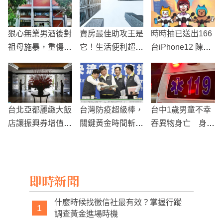
狠心無業男酒後對
賣房最佳助攻王是
時時抽已送出166
祖母施暴，重傷不
它！生活便利超有
台iPhone12 陳其
治！
感
邁：緊領、緊花、
緊登錄
台北亞都麗緻大飯
台灣防疫超級棒，
台中1歲男童不幸
店讓振興券增值1
關鍵黃金時間斬斷
吞異物身亡 身體
50%，要搶振興券
病毒突變的關鍵時
多處瘀傷 無照保
三倍的龐大商機
機
母稱「頑皮跌倒」
遭調查
即時新聞
什麼時候找徵信社最有效？掌握行蹤
1
調查黃金進場時機