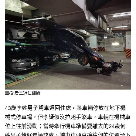
e
v
i
o
u
s
圖/記者王冠仁翻攝
43歲李姓男子駕車返回住處，將車輛停放在地下機
械式停車場，但李疑似沒拉起手煞車，車輛在機械車
位上往前滑動；當時牽行機車準備要離去的24歲何
姓男子恰好走過該處，轎車車頭直接往何的位置滑下