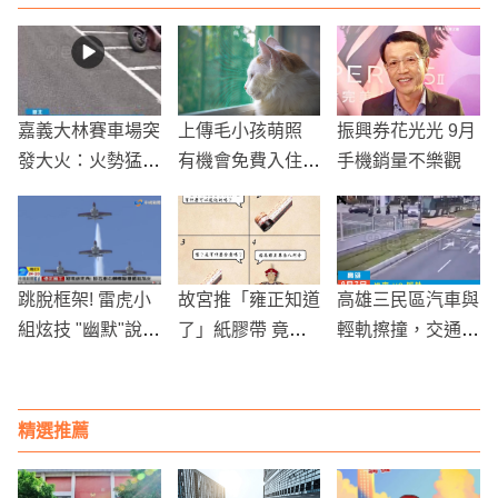
嘉義大林賽車場突
上傳毛小孩萌照
振興券花光光 9月
發大火：火勢猛
有機會免費入住桃
手機銷量不樂觀
烈，消防人員全力
園寵物友善旅館
搶救
跳脫框架! 雷虎小
故宮推「雍正知道
高雄三民區汽車與
組炫技 "幽默"說明
了」紙膠帶 竟附
輕軌擦撞，交通一
官"超有梗"
這「超神功用」笑
度受阻，駕駛人員
翻網友
需提高警覺
精選推薦