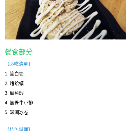
餐食部分
【必吃清單】
1. 筊白筍
2. 烤蛤蠣
3. 鹽蒸蝦
4. 無骨牛小排
5. 澎湖冰卷
【特色料理】