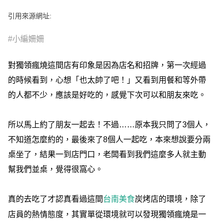
e
v
引用來源網址:
i
o
u
#小編姍姍
s
對獨領瘋燒這間店有印象是因為店名和招牌，第一次經過
的時候看到，心想「也太帥了吧！」又看到用餐和等外帶
的人都不少，應該是好吃的，感覺下次可以和朋友來吃。
所以馬上約了朋友一起去！不過……原本我只問了3個人，
不知道怎麼約的，最後來了8個人一起吃，本來想說要分兩
桌坐了，結果一到店門口，老闆看到我們這麼多人就主動
幫我們並桌，覺得很窩心。
真的去吃了才認真看過這間
炭烤店的環境，除了
台南美食
店員的熱情態度，其實單從環境就可以發現獨領瘋燒是一