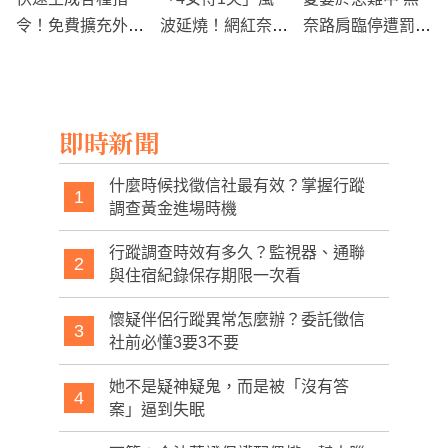
令！免費擴充外掛
波延燒！網紅奈奈
奈路肩臨停遭罰，
「AIPRM」
子遭罵「肉便器」
法院破格裁決撤銷
提告5人 檢方認
證全不起訴
即時新聞
什麼時候找徵信社最有效？掌握行蹤
1
調查黃金進場時機
行蹤調查時效有多久？監視器、通聯
2
與住宿紀錄保存期限一次看
懷疑伴侶行蹤異常怎麼辦？委託徵信
3
社前必懂3要3不要
她不是疑神疑鬼，而是被「沒有答
4
案」逼到失眠