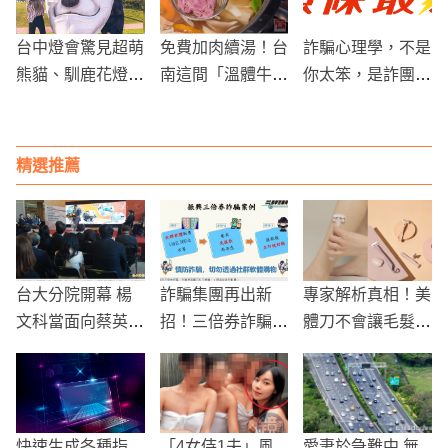
台中燈會驚見超萌
免費加肉續湯！台
詐騙心理學，不是
熊貓、馴鹿花燈搶
南這間「溫體牛肉
你太笨，是詐團太
先吸睛一波！
湯」學生族、指定
懂人心，揭露常見
行業享超佛優惠
詐騙手法!
精選推薦
台大分院開幕 楊
詐騙集團再出新
專家解析真相！美
文科當面向蔡英文
招！三倍券詐騙案
體刀不會讓毛髮變
「請命」這件事
全台已3起
粗，但卻可能引發
「毛髮倒生」困擾
快速生成各種指
「4女侍1夫」風
愛妻於急難中 無