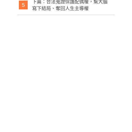
下篇：合法蒐證保護配偶權，幫大腦
5
寫下結局、奪回人生主導權