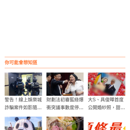
你可能會想知道
警告！線上娛樂城
財劃法初審藍綠爆
大S、具俊曄首度
詐騙案件如影隨形
衝突議事數度停擺
公開婚紗照，甜蜜
不斷攀升，民眾小
11/6再戰
羨煞眾人！
心上當！