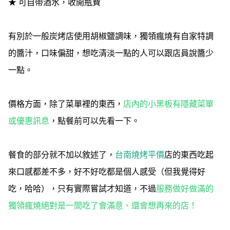
★ 可自帶酒水，收開瓶費
有別於一般炭烤店使用胡椒鹽調味，獨領瘋燒有自家特調
的醬汁，口味偏甜，想吃清淡一點的人可以跟店員說醬少
一點。
價格方面，除了菜單裡的東西，
店內的小黑板有隱藏菜單
或優惠訊息
，點餐前可以先看一下。
餐食的部分就不加以敘述了，
台南燒烤平價
店的東西吃起
來口感都差不多，好不好吃都是個人感受（但我覺得好
吃，哈哈），只有實際嘗試才知道，不過
服務做好做滿的
獨領瘋燒絕對是一間吃了會滿意、還會想再來的店！