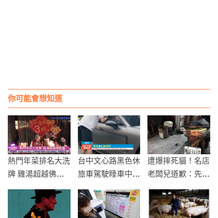
你可能會想知道
熱門年菜排名大洗
台中文心路黑色休
遭爆摔死貓！名店
牌 雞湯超越佛跳
旅車駕駛睡車中
老闆兒道歉：先被
牆
旁人拍窗才驚醒
咬...仍被罵