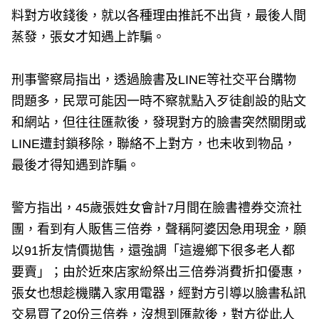
料對方收錢後，就以各種理由推託不出貨，最後人間
蒸發，張女才知遇上詐騙。
刑事警察局指出，透過臉書及LINE等社交平台購物
問題多，民眾可能因一時不察就點入歹徒創設的貼文
和網站，但往往匯款後，發現對方的臉書突然關閉或
LINE遭封鎖移除，聯絡不上對方，也未收到物品，
最後才得知遇到詐騙。
警方指出，45歲張姓女會計7月間在臉書禮券交流社
團，看到有人販售三倍券，聲稱阿婆因急用現金，願
以91折友情價拋售，還強調「這邊鄉下很多老人都
要賣」；由於近來店家紛祭出三倍券消費折扣優惠，
張女也想趁機購入家用電器，經對方引導以臉書私訊
交易買了20份三倍券，沒想到匯款後，對方從此人