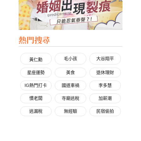
熱門搜尋
毛小孩
大谷翔平
黃仁勳
星座運勢
美食
退休理財
IG熱門打卡
國道車禍
李多慧
慣老闆
寺廟逃稅
加薪潮
逃漏稅
無經驗
民宿偷拍