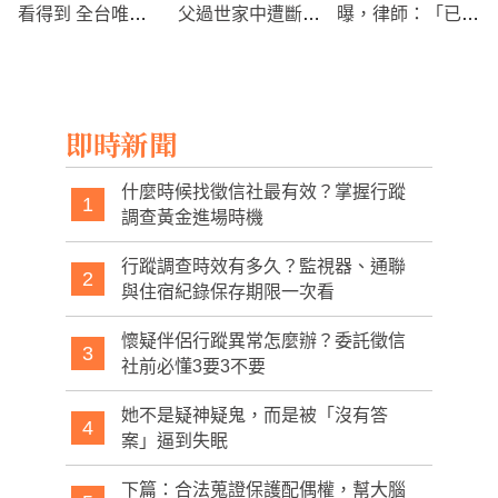
看得到 全台唯一
父過世家中遭斷水
曝，律師：「已掌
運甘蔗五分車
電，小兄妹多日未
握充分證據」
洗澡
即時新聞
什麼時候找徵信社最有效？掌握行蹤
1
調查黃金進場時機
行蹤調查時效有多久？監視器、通聯
2
與住宿紀錄保存期限一次看
懷疑伴侶行蹤異常怎麼辦？委託徵信
3
社前必懂3要3不要
她不是疑神疑鬼，而是被「沒有答
4
案」逼到失眠
下篇：合法蒐證保護配偶權，幫大腦