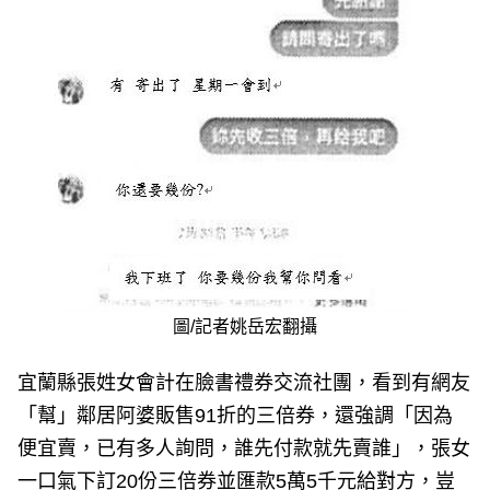
圖/記者姚岳宏翻攝
宜蘭縣張姓女會計在臉書禮券交流社團，看到有網友
「幫」鄰居阿婆販售91折的三倍券，還強調「因為
便宜賣，已有多人詢問，誰先付款就先賣誰」，張女
一口氣下訂20份三倍券並匯款5萬5千元給對方，豈