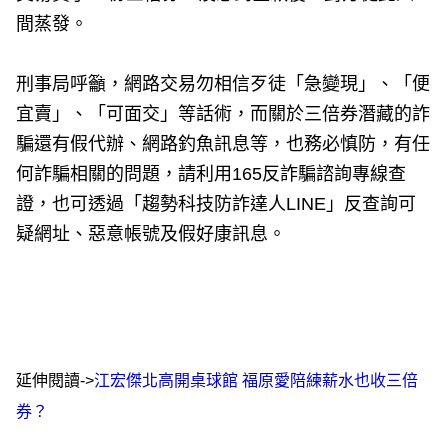
間蒸發。
刑事局呼籲，網路交易勿相信歹徒「急變現」、「便
宜賣」、「可面交」等話術，而關於三倍券潛藏的詐
騙還有假代辦、網路釣魚訊息等，也務必慎防，有任
何詐騙相關的問題，請利用165反詐騙諮詢專線查
證，也可透過「趨勢科技防詐達人LINE」反查詢可
疑網址、惡意帳號及假好康訊息。
延伸閱讀->
江宏傑北高開桌球館 福原愛陪練薪水也收三倍
券？