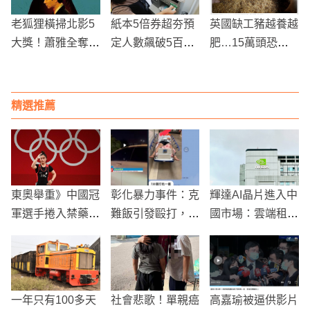
老狐狸橫掃北影5
紙本5倍券超夯預
英國缺工豬越養越
大獎！蕭雅全奪最
定人數飆破5百萬
肥…15萬頭恐遭
佳導演 劉冠廷、
好食券名額剩32
撲殺 豬農崩潰喊
白潤音飆戲
萬
話強生開放移工
精選推薦
東奧舉重》中國冠
彰化暴力事件：克
輝達AI晶片進入中
軍選手捲入禁藥疑
難飯引發毆打，受
國市場：雲端租用
雲 方莞靈有機會
害者手腳斷裂
費用竟比美國更
遞補奪銅
低，規避出口管制
成效堪憂
一年只有100多天
社會悲歌！單親癌
高嘉瑜被逼供影片