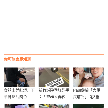
你可能會想知道
女騎士等紅燈…下
新竹城隍季狂熱場
Paul健檢「大腸
半身整片肉色 網
面！整群人群夜間
癌前兆」 謝3歲女
傻眼：也太破
奔跑引發關注
兒拗內視鏡照當禮