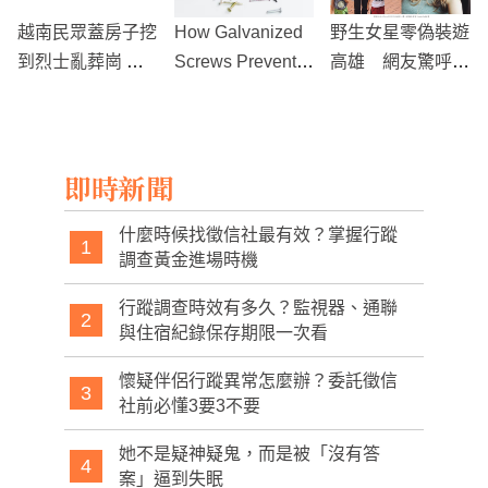
抽
越南民眾蓋房子挖
How Galvanized
野生女星零偽裝遊
到烈士亂葬崗 埋
Screws Prevent R
高雄 網友驚呼：
葬方式極其殘忍
ust in Outdoor Pro
大家都沒發現嗎？
jects
即時新聞
什麼時候找徵信社最有效？掌握行蹤
1
調查黃金進場時機
行蹤調查時效有多久？監視器、通聯
2
與住宿紀錄保存期限一次看
懷疑伴侶行蹤異常怎麼辦？委託徵信
3
社前必懂3要3不要
她不是疑神疑鬼，而是被「沒有答
4
案」逼到失眠