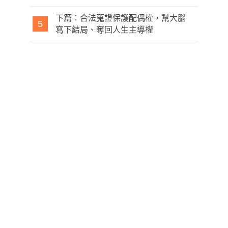
下篇：合法蒐證保護配偶權，幫大腦
5
寫下結局、奪回人生主導權