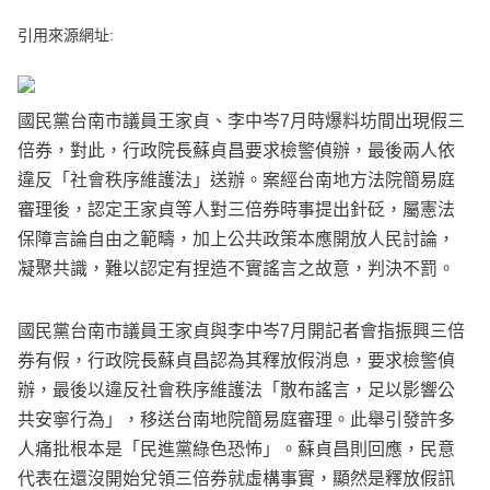
e
v
引用來源網址:
i
o
u
s
國民黨台南市議員王家貞、李中岑7月時爆料坊間出現假三
倍券，對此，行政院長蘇貞昌要求檢警偵辦，最後兩人依
違反「社會秩序維護法」送辦。案經台南地方法院簡易庭
審理後，認定王家貞等人對三倍券時事提出針砭，屬憲法
保障言論自由之範疇，加上公共政策本應開放人民討論，
凝聚共識，難以認定有捏造不實謠言之故意，判決不罰。
國民黨台南市議員王家貞與李中岑7月開記者會指振興三倍
券有假，行政院長蘇貞昌認為其釋放假消息，要求檢警偵
辦，最後以違反社會秩序維護法「散布謠言，足以影響公
共安寧行為」，移送台南地院簡易庭審理。此舉引發許多
人痛批根本是「民進黨綠色恐怖」。蘇貞昌則回應，民意
代表在還沒開始兌領三倍券就虛構事實，顯然是釋放假訊