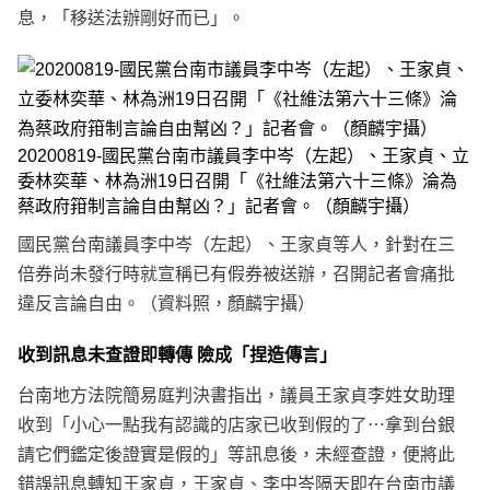
息，「移送法辦剛好而已」。
20200819-國民黨台南市議員李中岑（左起）、王家貞、立
委林奕華、林為洲19日召開「《社維法第六十三條》淪為
蔡政府箝制言論自由幫凶？」記者會。（顏麟宇攝）
國民黨台南議員李中岑（左起）、王家貞等人，針對在三
倍券尚未發行時就宣稱已有假券被送辦，召開記者會痛批
違反言論自由。（資料照，顏麟宇攝）
收到訊息未查證即轉傳 險成「捏造傳言」
台南地方法院簡易庭判決書指出，議員王家貞李姓女助理
收到「小心一點我有認識的店家已收到假的了⋯拿到台銀
請它們鑑定後證實是假的」等訊息後，未經查證，便將此
錯誤訊息轉知王家貞，王家貞、李中岑隔天即在台南市議