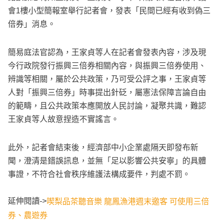
會1樓小型簡報室舉行記者會，發表「民間已經有收到偽三
倍券」消息。
簡易庭法官認為，王家貞等人在記者會發表內容，涉及現
今行政院發行振興三倍券相關內容，與振興三倍券使用、
辨識等相關，屬於公共政策，乃可受公評之事，王家貞等
人對「振興三倍券」時事提出針砭，屬憲法保障言論自由
的範疇，且公共政策本應開放人民討論，凝聚共識，難認
王家貞等人故意捏造不實謠言。
此外，記者會結束後，經濟部中小企業處隔天即發布新
聞，澄清是錯誤訊息，並無「足以影響公共安寧」的具體
事證，不符合社會秩序維護法構成要件，判處不罰。
延伸閱讀->
喫梨品茶聽音樂 龍鳳漁港週末邀客 可使用三倍
券、農遊券