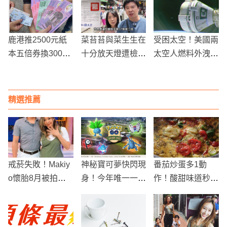
物
鹿港推2500元紙
菜苔苔與菜生生在
受困太空！美國兩
本五倍券換3000
十分放天燈遭檢舉
太空人燃料外洩回
元商圈消費券 遊
挨罰1萬！店家帶
不來NASA早有預
客：賺到了
路卻遊客背鍋？新
料...傳馬斯克將派
北市、觀光署出面
SpaceX救援
精選推薦
回應
戒菸失敗！Makiy
神秘寶可夢快閃現
番茄炒蛋多1動
o懷胎8月被拍到
身！今年唯一一場
作！酸甜味道秒升
在路邊抽菸慘遭網
「大型抓寶活動」
級
友批評，親姐緩
新北60處景點開
頰：媽媽懷孕也狂
抓啦