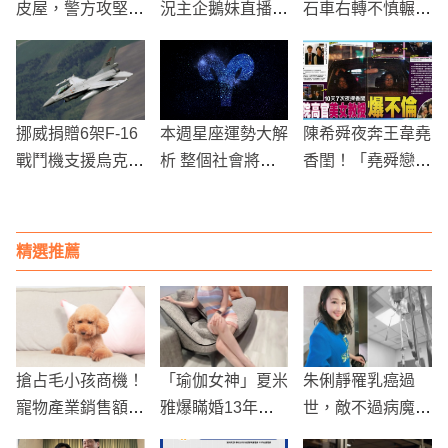
皮屋，警方攻堅查
況主企鵝妹直播驚
石車右轉不慎輾斃
獲逾百萬賭資
見「鄧佳華、吃屎
七旬婦
哥」亂入
挪威捐贈6架F-16
本週星座運勢大解
陳希舜夜奔王韋堯
戰鬥機支援烏克蘭
析 整個社會將忙
香閨！「堯舜戀」
抗俄
到生病！？
曝光 十天約會七
次掀外遇風波
精選推薦
搶占毛小孩商機！
「瑜伽女神」夏米
朱俐靜罹乳癌過
寵物產業銷售額1
雅爆瞞婚13年！
世，敵不過病魔，
0年來增長7成
老公怒控劈腿3
享年40歲！