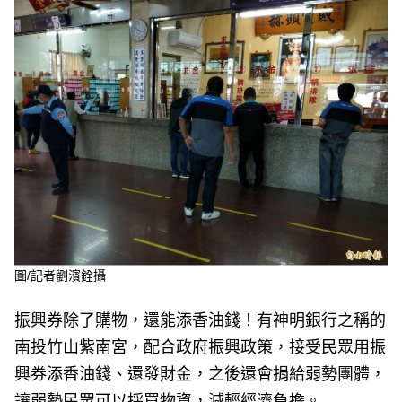
e
v
i
o
u
s
圖/記者劉濱銓攝
振興券除了購物，還能添香油錢！有神明銀行之稱的
南投竹山紫南宮，配合政府振興政策，接受民眾用振
興券添香油錢、還發財金，之後還會捐給弱勢團體，
讓弱勢民眾可以採買物資，減輕經濟負擔。