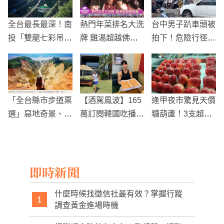
全台最長最深！南
熱門年菜排名大洗
台中男子趴車頭被
投「雙龍七彩吊
牌 雞湯超越佛跳
拍下！危險行徑引
橋」2020年元旦
牆
發路人關注
將開放
「全台縣市步道票
【酒駕風波】165
逢甲夜市驚見天價
選」惡地奇景、台
萬訂閱韓國吃播網
糖葫蘆！3支超過
灣富士山奪高票！
紅尚海基拒測落
400元
跑 遭警方上銬逮
捕
即時新聞
什麼時候找徵信社最有效？掌握行蹤
1
調查黃金進場時機