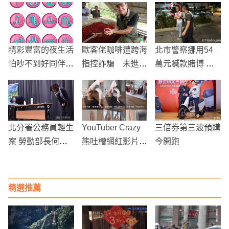
精彩豐富的夜生活
歐客佬咖啡遭跨海
北市警察挪用54
怕吵不到好同伴
指控詐騙 未進貨
萬元贓款賭博 警
嗎？這五大星座是
卻賣「冠軍藝伎」
職失信被起訴
最適合的選擇
中檢分案偵辦
北分署公務員輕生
YouTuber Crazy
三倍券第三波預購
案 勞動部長何佩
熊吐槽網紅影片觀
今開跑
珊鞠躬致歉、分署
看數差距，網友熱
長謝宜容降調
議「流量密碼」
精選推薦