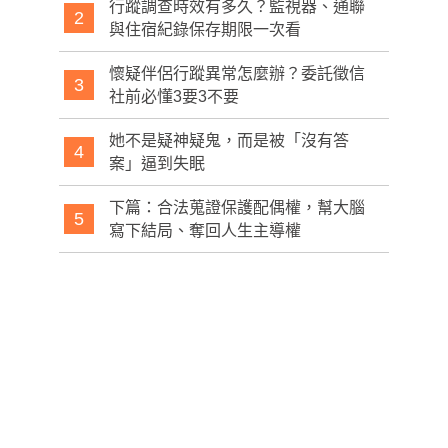
行蹤調查時效有多久？監視器、通聯
2
與住宿紀錄保存期限一次看
懷疑伴侶行蹤異常怎麼辦？委託徵信
3
社前必懂3要3不要
她不是疑神疑鬼，而是被「沒有答
4
案」逼到失眠
下篇：合法蒐證保護配偶權，幫大腦
5
寫下結局、奪回人生主導權