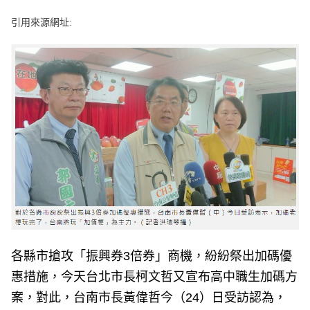
e
v
引用來源網址:
i
o
u
s
各縣市搶攻「振興券3倍券」商機，紛紛祭出加碼優
惠措施，今天台北市長柯文哲又宣布高中職生加碼方
案，對此，台南市長黃偉哲今（24）日受訪認為，