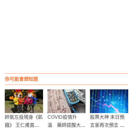
你可能會想知道
帥氣左投現身《飢
COVID疫情升
股票大神 末日預
餓》 王仁甫直喊
溫 藥師提醒大家
言家再次預言 美