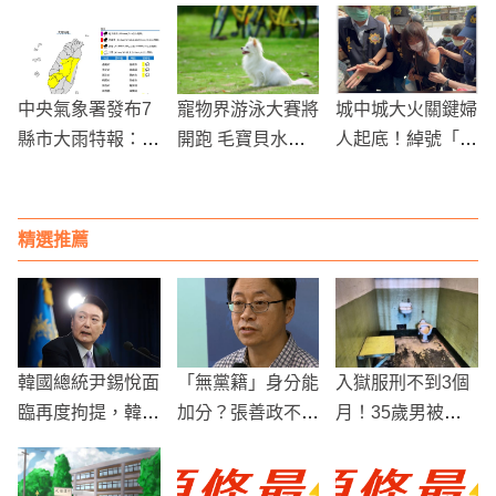
不敢相信！
必備這5樣防疫物
股即將大跌70％
資！
中央氣象署發布7
寵物界游泳大賽將
城中城大火關鍵婦
縣市大雨特報：山
開跑 毛寶貝水陸
人起底！綽號「豆
區慎防坍方與積水
運動會下周六登場
花阿姨」曾教唆丟
汽油彈遭判刑
精選推薦
韓國總統尹錫悅面
「無黨籍」身分能
入獄服刑不到3個
臨再度拘提，韓國
加分？張善政不做
月！35歲男被蟲
政治風波升級
「安靜」副手
子「活活啃死」