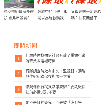
航空機組員家長確
裂縫中的回聲—那
父母要錢一定要給
診 臺北市證實2校
場以為能救贖我的
嗎？扶養義務不是
各1班預防性停課
背叛
無上限付款
即時新聞
什麼時候找徵信社最有效？掌握行蹤
1
調查黃金進場時機
行蹤調查時效有多久？監視器、通聯
2
與住宿紀錄保存期限一次看
懷疑伴侶行蹤異常怎麼辦？委託徵信
3
社前必懂3要3不要
她不是疑神疑鬼，而是被「沒有答