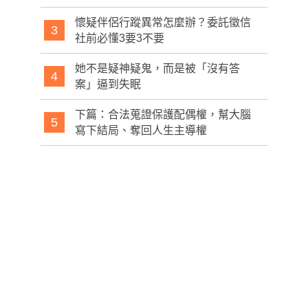
懷疑伴侶行蹤異常怎麼辦？委託徵信
3
社前必懂3要3不要
她不是疑神疑鬼，而是被「沒有答
4
案」逼到失眠
下篇：合法蒐證保護配偶權，幫大腦
5
寫下結局、奪回人生主導權