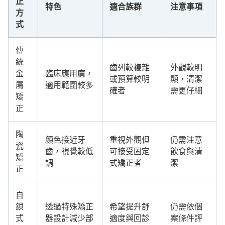
正
特色
適合族群
注意事項
方
式
傳
統
齒列較複雜
外觀較明
金
臨床應用廣，
或預算較明
顯，清潔
屬
適用範圍較多
確者
需更仔細
矯
正
陶
顏色接近牙
重視外觀但
仍需注意
瓷
齒，視覺較低
可接受固定
飲食與清
矯
調
式矯正者
潔
正
自
鎖
透過特殊矯正
希望提升舒
仍需依個
式
器設計減少部
適度與回診
案條件評